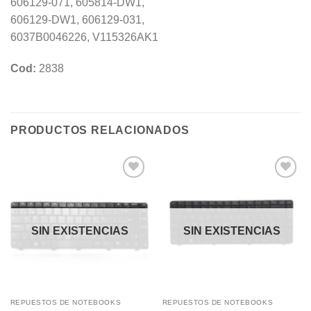
606129-071, 605814-DW1,
606129-DW1, 606129-031,
6037B0046226, V115326AK1
Cod:
2838
PRODUCTOS RELACIONADOS
Añadir
Añadir
a la
a la
lista de
lista de
deseos
deseos
SIN EXISTENCIAS
SIN EXISTENCIAS
REPUESTOS DE NOTEBOOKS
REPUESTOS DE NOTEBOOKS