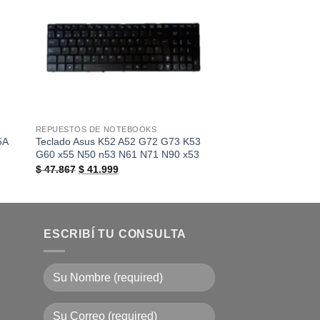
REPUESTOS DE NOTEBOOKS
REPUESTOS DE NOTE
5A
Teclado Asus K52 A52 G72 G73 K53
Bateria P/ Exo Hr14
G60 x55 N50 n53 N61 N71 N90 x53
3S2P4400-0
El
El
$
47.867
$
41.999
$
125.550
precio
precio
original
actual
era:
es:
$ 47.867.
$ 41.999.
ESCRIBÍ TU CONSULTA