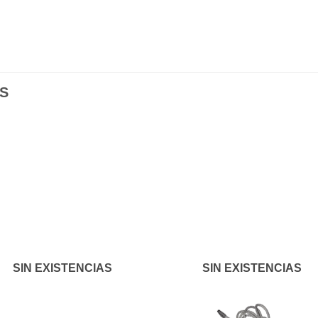
S
Añadir
Aña
a la
a l
lista de
lista
deseos
des
SIN EXISTENCIAS
SIN EXISTENCIAS