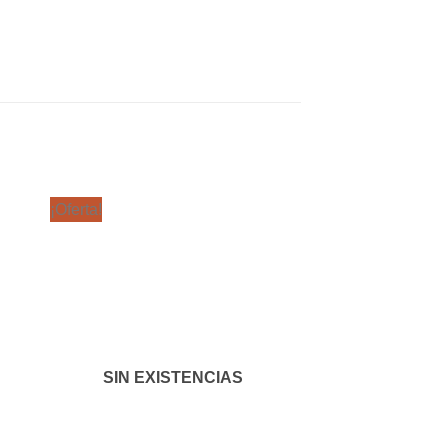
¡Oferta!
dir
Añadir
a
a la
 de
lista de
eos
deseos
SIN EXISTENCIAS