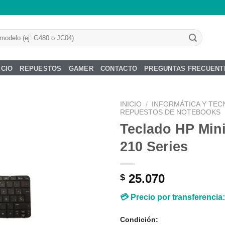
ICIO
REPUESTOS
GAMER
CONTACTO
PREGUNTAS FRECUENT
INICIO
/
INFORMÁTICA Y TEC
REPUESTOS DE NOTEBOOKS
Teclado HP Mini
210 Series
Añadir
a la
lista de
25.070
$
deseos
💳 Precio por transferencia
Condición: