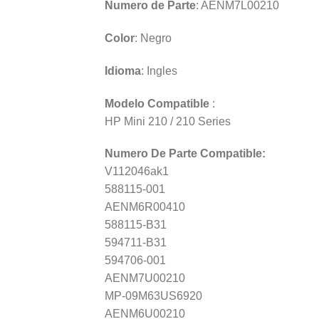
Numero de Parte
: AENM7L00210
Color
: Negro
Idioma
: Ingles
Modelo Compatible
:
HP Mini 210 / 210 Series
Numero De Parte Compatible:
V112046ak1
588115-001
AENM6R00410
588115-B31
594711-B31
594706-001
AENM7U00210
MP-09M63US6920
AENM6U00210