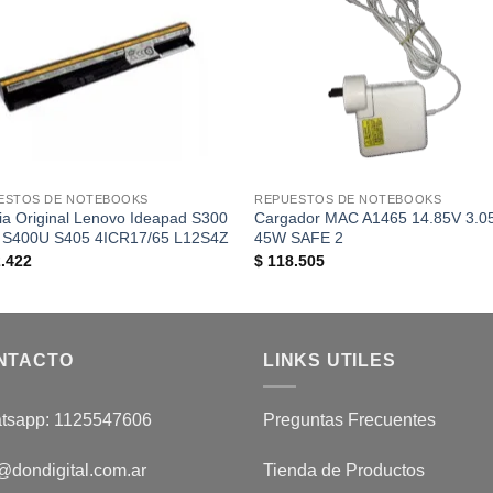
ESTOS DE NOTEBOOKS
REPUESTOS DE NOTEBOOKS
ia Original Lenovo Ideapad S300
Cargador MAC A1465 14.85V 3.0
 S400U S405 4ICR17/65 L12S4Z
45W SAFE 2
.422
$
118.505
NTACTO
LINKS UTILES
tsapp: 1125547606
Preguntas Frecuentes
@dondigital.com.ar
Tienda de Productos