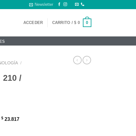
Newsletter
0
ACCEDER
CARRITO /
$
0
ES
NOLOGÍA
/
 210 /
$
:
23.817