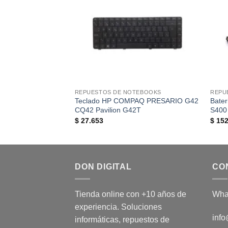
REPUESTOS DE NOTEBOOKS
REPU
Teclado HP COMPAQ PRESARIO G42
Bater
CQ42 Pavilion G42T
S400
$
27.653
$
152
DON DIGITAL
CO
Tienda online con +10 años de
Wha
experiencia. Soluciones
info
informáticas, repuestos de