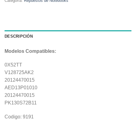
Categoría:
Repuestos de Notebooks
DESCRIPCIÓN
Modelos Compatibles:
0X52TT
V128725AK2
20124470015
AED13P01010
20124470015
PK130S72B11
Codigo: 9191