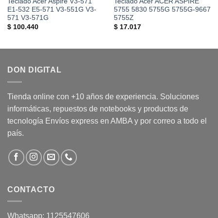
Teclado Acer Aspire V3-571
Teclado Acer ACER ASPIRE
E1-532 E5-571 V3-551G V3-
5755 5830 5755G 5755G-9667
571 V3-571G
5755Z
$
100.440
$
17.017
DON DIGITAL
Tienda online con +10 años de experiencia. Soluciones
informáticas, repuestos de notebooks y productos de
tecnología Envíos express en AMBA y por correo a todo el
país.
CONTACTO
Whatsapp: 1125547606