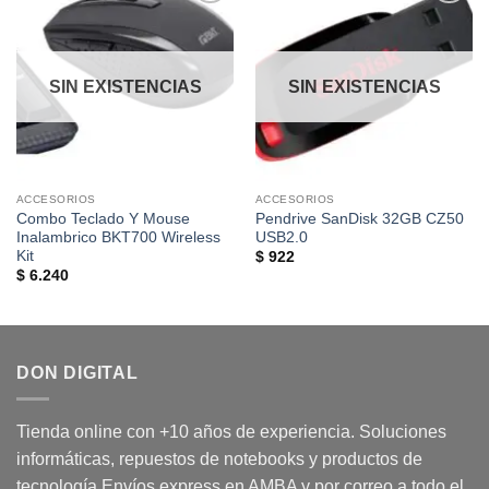
Añadir
Añadir
a la
a la
lista de
lista de
deseos
deseos
SIN EXISTENCIAS
SIN EXISTENCIAS
ACCESORIOS
ACCESORIOS
Combo Teclado Y Mouse
Pendrive SanDisk 32GB CZ50
Inalambrico BKT700 Wireless
USB2.0
Kit
$
922
$
6.240
DON DIGITAL
Tienda online con +10 años de experiencia. Soluciones
informáticas, repuestos de notebooks y productos de
tecnología Envíos express en AMBA y por correo a todo el