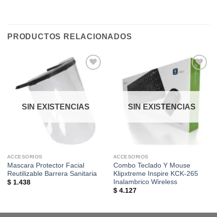
PRODUCTOS RELACIONADOS
Añadir
Añadir
a la
a la
lista de
lista de
deseos
deseos
SIN EXISTENCIAS
SIN EXISTENCIAS
ACCESORIOS
ACCESORIOS
Mascara Protector Facial
Combo Teclado Y Mouse
Reutilizable Barrera Sanitaria
Klipxtreme Inspire KCK-265
Inalambrico Wireless
$
1.438
$
4.127