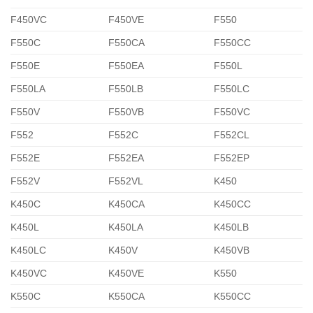
F450VC
F450VE
F550
F550C
F550CA
F550CC
F550E
F550EA
F550L
F550LA
F550LB
F550LC
F550V
F550VB
F550VC
F552
F552C
F552CL
F552E
F552EA
F552EP
F552V
F552VL
K450
K450C
K450CA
K450CC
K450L
K450LA
K450LB
K450LC
K450V
K450VB
K450VC
K450VE
K550
K550C
K550CA
K550CC