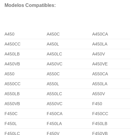
Modelos Compatibles:
A450
A450C
A450CA
A450CC
A450L
A450LA
A450LB
A450LC
A450V
A450VB
A450VC
A450VE
A550
A550C
A550CA
A550CC
A550L
A550LA
A550LB
A550LC
A550V
A550VB
A550VC
F450
F450C
F450CA
F450CC
F450L
F450LA
F450LB
F450LC
F450V
F450VB