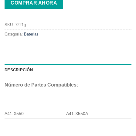
COMPRAR AHORA
Asus
X450CA
X450EA
SKU:
7221g
A41-
X550
Categoría:
Baterias
cantidad
DESCRIPCIÓN
Número de Partes Compatibles:
A41-X550
A41-X550A