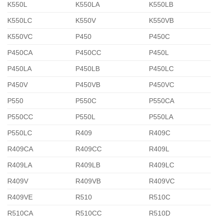
K550L
K550LA
K550LB
K550LC
K550V
K550VB
K550VC
P450
P450C
P450CA
P450CC
P450L
P450LA
P450LB
P450LC
P450V
P450VB
P450VC
P550
P550C
P550CA
P550CC
P550L
P550LA
P550LC
R409
R409C
R409CA
R409CC
R409L
R409LA
R409LB
R409LC
R409V
R409VB
R409VC
R409VE
R510
R510C
R510CA
R510CC
R510D