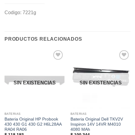
Codigo: 7221g
PRODUCTOS RELACIONADOS
Añadir
Añadir
a la
a la
lista de
lista de
deseos
deseos
SIN EXISTENCIAS
SIN EXISTENCIAS
BATERIAS
BATERIAS
Bateria Original HP Probook
Bateria Original Dell TKV2V
430 430 G1 430 G2 H6L28AA
Inspiron 14V 14VR M4010
RA04 RA06
4080 MAh
$
118.193
$
100.344