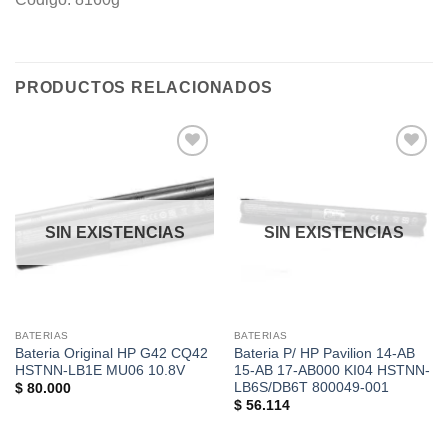
PRODUCTOS RELACIONADOS
Añadir
Añadir
a la
a la
lista de
lista de
deseos
deseos
SIN EXISTENCIAS
SIN EXISTENCIAS
BATERIAS
BATERIAS
Bateria Original HP G42 CQ42
Bateria P/ HP Pavilion 14-AB
HSTNN-LB1E MU06 10.8V
15-AB 17-AB000 KI04 HSTNN-
LB6S/DB6T 800049-001
$
80.000
$
56.114