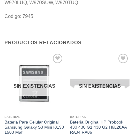
W970LUQ, W970SUW, W970TUQ
Codigo: 7945
PRODUCTOS RELACIONADOS
Añadir
Añadir
a la
a la
lista de
lista de
deseos
deseos
SIN EXISTENCIAS
SIN EXISTENCIAS
BATERIAS
BATERIAS
Bateria Para Celular Original
Bateria Original HP Probook
Samsung Galaxy S3 Mini I8190
430 430 G1 430 G2 H6L28AA
1500 Mah
RA04 RA06