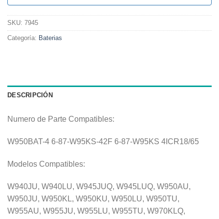
SKU:
7945
Categoría:
Baterias
DESCRIPCIÓN
Numero de Parte Compatibles:
W950BAT-4 6-87-W95KS-42F 6-87-W95KS 4ICR18/65
Modelos Compatibles:
W940JU, W940LU, W945JUQ, W945LUQ, W950AU,
W950JU, W950KL, W950KU, W950LU, W950TU,
W955AU, W955JU, W955LU, W955TU, W970KLQ,