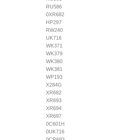
RU586
0XR682
HP297
RW240
UK716
WK371
WK379
WK380
WK381
WP193
X284G
XR682
XR693
XR694
XR697
0C601H
0UK716
0CR693