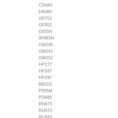
CR693
D608H
GP252
GP952
G555N
0F965N
GW240
GW241
GW252
HP277
HP287
HP297
M911G
P505M
PD685
RN873
RU573
RU583