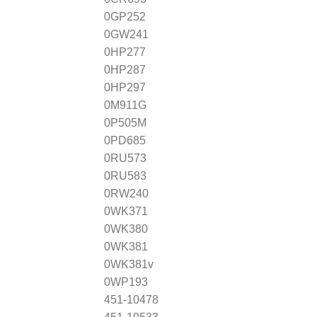
0GP252
0GW241
0HP277
0HP287
0HP297
0M911G
0P505M
0PD685
0RU573
0RU583
0RW240
0WK371
0WK380
0WK381
0WK381v
0WP193
451-10478