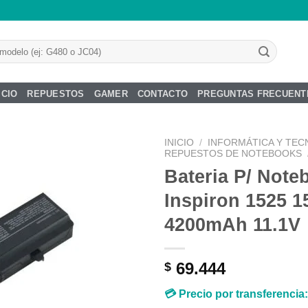
ICIO
REPUESTOS
GAMER
CONTACTO
PREGUNTAS FRECUENT
INICIO
/
INFORMÁTICA Y TEC
REPUESTOS DE NOTEBOOKS
Bateria P/ Note
Inspiron 1525 1
Añadir
4200mAh 11.1V
a la
lista de
deseos
69.444
$
💳 Precio por transferencia