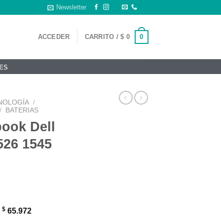
Newsletter
0
ACCEDER
CARRITO /
$
0
ES
NOLOGÍA
/
/
BATERIAS
book Dell
526 1545
$
:
65.972