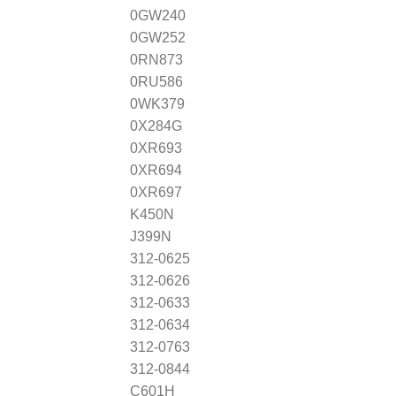
0GW240
0GW252
0RN873
0RU586
0WK379
0X284G
0XR693
0XR694
0XR697
K450N
J399N
312-0625
312-0626
312-0633
312-0634
312-0763
312-0844
C601H