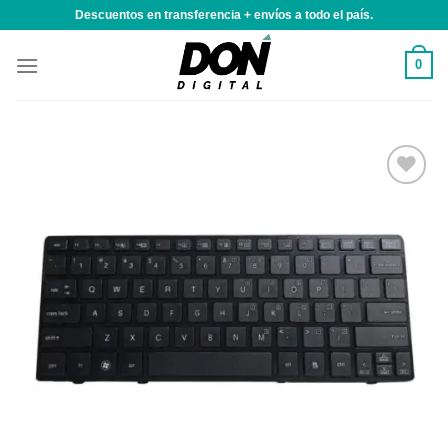
Saltar
Descuentos en transferencia + envíos a todo el país.
al
contenido
0
Añadir
a la
lista de
deseos