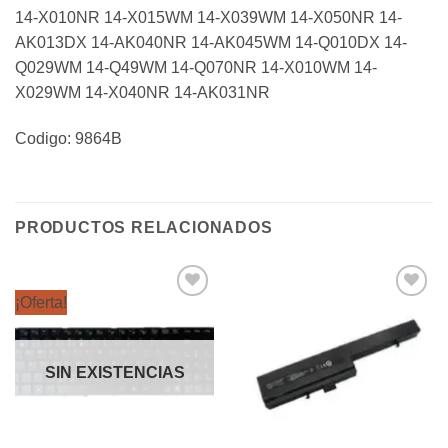
14-X010NR 14-X015WM 14-X039WM 14-X050NR 14-
AK013DX 14-AK040NR 14-AK045WM 14-Q010DX 14-
Q029WM 14-Q49WM 14-Q070NR 14-X010WM 14-
X029WM 14-X040NR 14-AK031NR
Codigo: 9864B
PRODUCTOS RELACIONADOS
¡Oferta!
Añadir
Añadir
a la
a la
lista de
lista de
deseos
deseos
SIN EXISTENCIAS