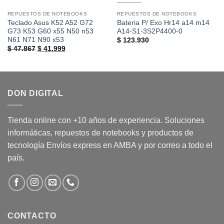
REPUESTOS DE NOTEBOOKS
REPUESTOS DE NOTEBOOKS
Teclado Asus K52 A52 G72
Bateria P/ Exo Hr14 a14 m14
G73 K53 G60 x55 N50 n53
A14-S1-3S2P4400-0
N61 N71 N90 x53
$
123.930
El
El
$
47.867
$
41.999
precio
precio
original
actual
era:
es:
$ 47.867.
$ 41.999.
DON DIGITAL
Tienda online con +10 años de experiencia. Soluciones
informáticas, repuestos de notebooks y productos de
tecnología Envíos express en AMBA y por correo a todo el
país.
CONTACTO