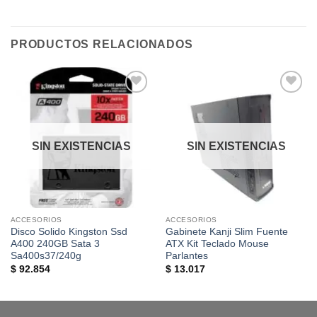
PRODUCTOS RELACIONADOS
Añadir
Añadir
a la
a la
lista de
lista de
deseos
deseos
SIN EXISTENCIAS
SIN EXISTENCIAS
ACCESORIOS
ACCESORIOS
Disco Solido Kingston Ssd
Gabinete Kanji Slim Fuente
A400 240GB Sata 3
ATX Kit Teclado Mouse
Sa400s37/240g
Parlantes
$
92.854
$
13.017