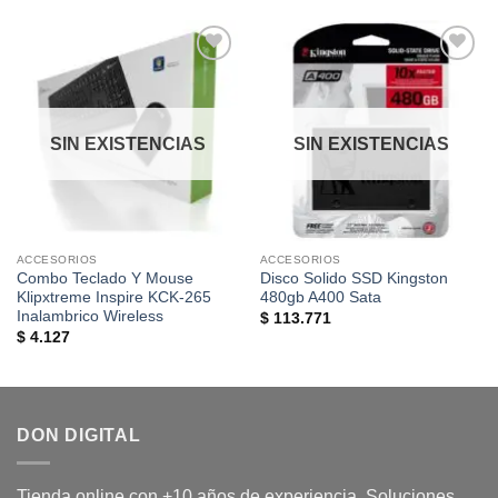
Añadir
Añadir
a la
a la
lista de
lista de
deseos
deseos
SIN EXISTENCIAS
SIN EXISTENCIAS
ACCESORIOS
ACCESORIOS
Combo Teclado Y Mouse
Disco Solido SSD Kingston
Klipxtreme Inspire KCK-265
480gb A400 Sata
Inalambrico Wireless
$
113.771
$
4.127
DON DIGITAL
Tienda online con +10 años de experiencia. Soluciones