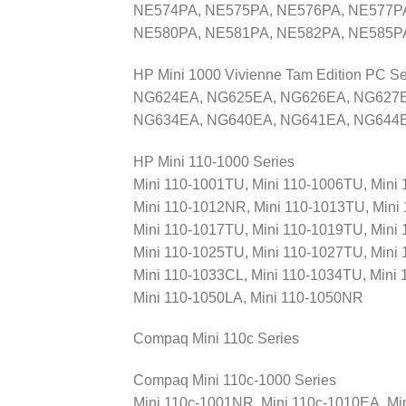
NE574PA, NE575PA, NE576PA, NE577P
NE580PA, NE581PA, NE582PA, NE585PA
HP Mini 1000 Vivienne Tam Edition PC Se
NG624EA, NG625EA, NG626EA, NG627E
NG634EA, NG640EA, NG641EA, NG644E
HP Mini 110-1000 Series
Mini 110-1001TU, Mini 110-1006TU, Mini
Mini 110-1012NR, Mini 110-1013TU, Mini
Mini 110-1017TU, Mini 110-1019TU, Mini
Mini 110-1025TU, Mini 110-1027TU, Mini
Mini 110-1033CL, Mini 110-1034TU, Mini
Mini 110-1050LA, Mini 110-1050NR
Compaq Mini 110c Series
Compaq Mini 110c-1000 Series
Mini 110c-1001NR, Mini 110c-1010EA, Mi