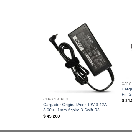
CARG
Carga
Pin S
CARGADORES
$
34.
Cargador Original Acer 19V 3.42A
3.00×1.1mm Aspire 3 Swift R3
$
43.200