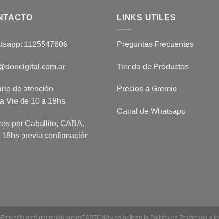
NTACTO
LINKS UTILES
tsapp: 1125547606
Preguntas Frecuentes
@dondigital.com.ar
Tienda de Productos
rio de atención
Precios a Gremio
a Vie de 10 a 18hs.
Canal de Whatsapp
ros por Caballito, CABA.
 18hs previa confirmación
Este sitio está protegido por reCAPTCHA y se aplican la
Política de Privacidad
y l