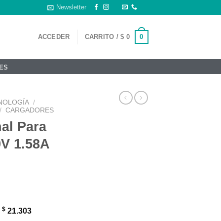
Newsletter
0
ACCEDER
CARRITO /
$
0
ES
NOLOGÍA
/
/
CARGADORES
al Para
V 1.58A
.
$
:
21.303