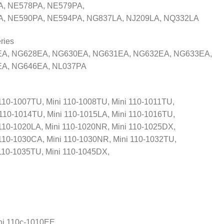
A, NE578PA, NE579PA,
, NE590PA, NE594PA, NG837LA, NJ209LA, NQ332LA
ries
A, NG628EA, NG630EA, NG631EA, NG632EA, NG633EA,
A, NG646EA, NL037PA
 110-1007TU, Mini 110-1008TU, Mini 110-1011TU,
 110-1014TU, Mini 110-1015LA, Mini 110-1016TU,
 110-1020LA, Mini 110-1020NR, Mini 110-1025DX,
 110-1030CA, Mini 110-1030NR, Mini 110-1032TU,
 110-1035TU, Mini 110-1045DX,
ni 110c-1010EE,