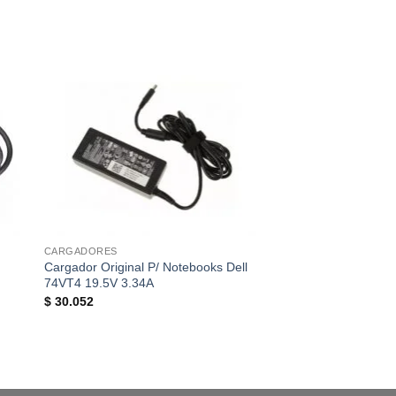
CARGADORES
CARGADORES
Cargador Original P/ Notebooks Dell
Cargador Original P
74VT4 19.5V 3.34A
18.5V 3.5A Pin Fino
$
30.052
$
30.720