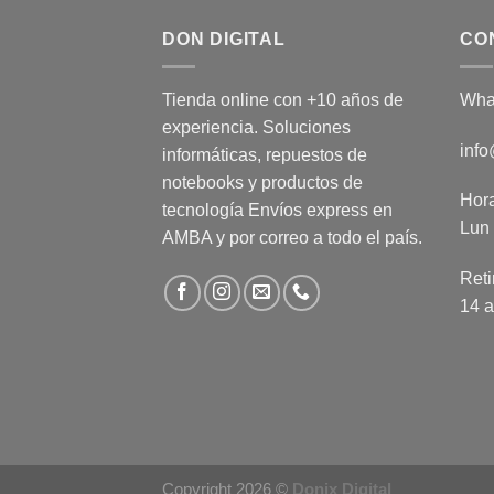
DON DIGITAL
CO
Tienda online con +10 años de
Wha
experiencia. Soluciones
info
informáticas, repuestos de
notebooks y productos de
Hora
tecnología Envíos express en
Lun 
AMBA y por correo a todo el país.
Reti
14 a
Copyright 2026 ©
Donix Digital