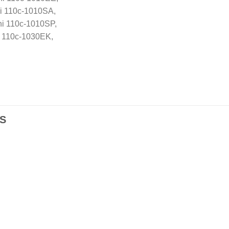
ni 110c-1010SA,
ni 110c-1010SP,
i 110c-1030EK,
S
Añadir
Aña
a la
a l
lista de
lista
deseos
des