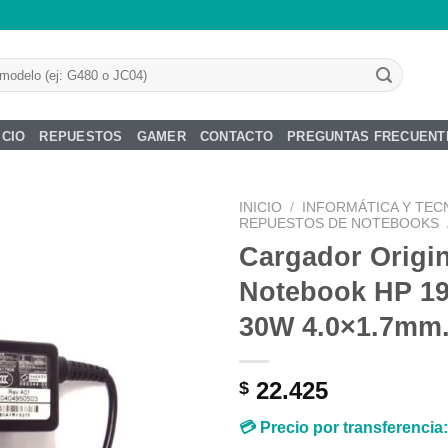
ICIO
REPUESTOS
GAMER
CONTACTO
PREGUNTAS FRECUENT
INICIO
/
INFORMÁTICA Y TEC
REPUESTOS DE NOTEBOOKS
Cargador Origin
Notebook HP 19
Añadir
30W 4.0×1.7mm
a la
lista de
deseos
22.425
$
💳 Precio por transferencia