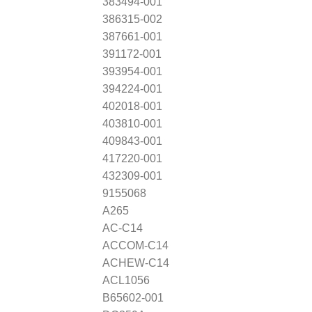
383494-001
386315-002
387661-001
391172-001
393954-001
394224-001
402018-001
403810-001
409843-001
417220-001
432309-001
9155068
A265
AC-C14
ACCOM-C14
ACHEW-C14
ACL1056
B65602-001