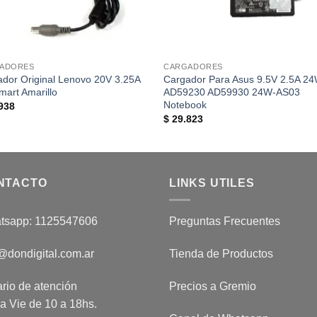
ADORES
CARGADORES
dor Original Lenovo 20V 3.25A
Cargador Para Asus 9.5V 2.5A 2
mart Amarillo
AD59230 AD59930 24W-AS03
Notebook
938
$
29.823
NTACTO
LINKS UTILES
tsapp: 1125547606
Preguntas Frecuentes
@dondigital.com.ar
Tienda de Productos
rio de atención
Precios a Gremio
a Vie de 10 a 18hs.