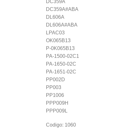
DC359A
DC359A#ABA
DL606A
DL606A#ABA
LPAC03
OK065B13
P-0K065B13
PA-1500-02C1
PA-1650-02C
PA-1651-02C
PP002D
PP003
PP1006
PPP009H
PPP009L
Codigo: 1060