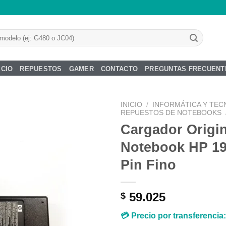
ICIO
REPUESTOS
GAMER
CONTACTO
PREGUNTAS FRECUENT
INICIO
/
INFORMÁTICA Y TEC
REPUESTOS DE NOTEBOOKS
Cargador Origin
Notebook HP 19
Añadir
Pin Fino
a la
lista de
deseos
59.025
$
💳 Precio por transferencia