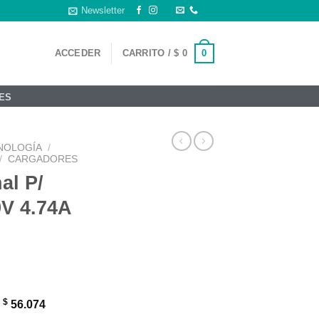
Newsletter
0
ACCEDER
CARRITO /
$
0
ES
NOLOGÍA
/
/
CARGADORES
al P/
V 4.74A
$
:
56.074