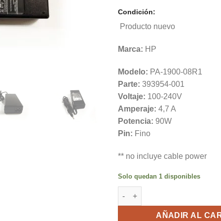
Condición:
Producto nuevo
Marca:
HP
Modelo:
PA-1900-08R1
Parte:
393954-001
Voltaje:
100-240V
Amperaje:
4,7 A
Potencia:
90W
Pin:
Fino
** no incluye cable power
Solo quedan 1 disponibles
Cargador Original P/ Notebook
AÑADIR AL CA