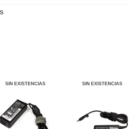
S
Añadir
Aña
a la
a l
lista de
lista
deseos
des
SIN EXISTENCIAS
SIN EXISTENCIAS