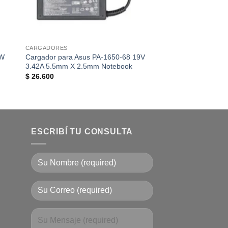
CARGADORES
CARGADORES
4W
Cargador para Asus PA-1650-68 19V
Cargador para Asus
3.42A 5.5mm X 2.5mm Notebook
2.1A 4.0 X 1.35 MM
$
26.600
$
3.233
ESCRIBÍ TU CONSULTA