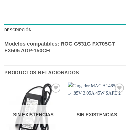
DESCRIPCIÓN
Modelos compatibles: ROG G531G FX705GT
FX505 ADP-150CH
PRODUCTOS RELACIONADOS
Añadir
Añadir
a la
a la
lista de
lista de
deseos
deseos
SIN EXISTENCIAS
SIN EXISTENCIAS