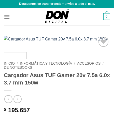
Saltar
Descuentos en transferencia + envíos a todo el país.
al
contenido
0
Añadir
a la
lista de
INICIO
/
INFORMÁTICA Y TECNOLOGÍA
/
ACCESORIOS
/
deseos
DE NOTEBOOKS
Cargador Asus TUF Gamer 20v 7.5a 6.0x
3.7 mm 150w
195.657
$