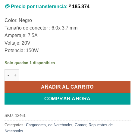
$
💳 Precio por transferencia:
185.874
Color: Negro
Tamaño de conector : 6.0x 3.7 mm
Amperaje: 7.5A
Voltaje: 20V
Potencia: 150W
Solo quedan 1 disponibles
Cargador Asus TUF Gamer 20v 7.5a 6.0x 3.7 mm 150w cantidad
AÑADIR AL CARRITO
COMPRAR AHORA
SKU:
12461
Categorías:
Cargadores
,
de Notebooks
,
Gamer
,
Repuestos de
Notebooks