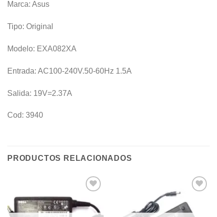
Marca: Asus
Tipo: Original
Modelo: EXA082XA
Entrada: AC100-240V.50-60Hz 1.5A
Salida: 19V=2.37A
Cod: 3940
PRODUCTOS RELACIONADOS
Añadir
Añadir
a la
a la
lista de
lista de