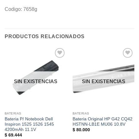
Codigo: 7658g
PRODUCTOS RELACIONADOS
Añadir
Añadir
a la
a la
lista de
lista de
deseos
deseos
SIN EXISTENCIAS
SIN EXISTENCIAS
BATERIAS
BATERIAS
Bateria P/ Notebook Dell
Bateria Original HP G42 CQ42
Inspiron 1525 1526 1545
HSTNN-LB1E MU06 10.8V
4200mAh 11.1V
$
80.000
$
69.444