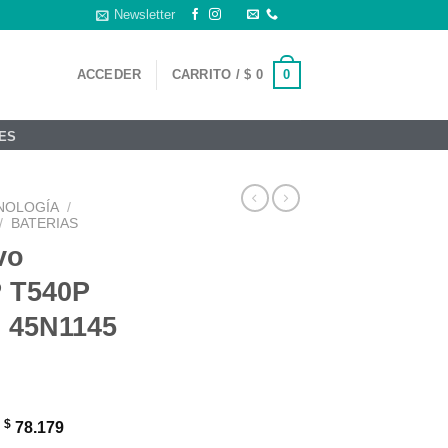
Newsletter
0
ACCEDER
CARRITO /
$
0
ES
NOLOGÍA
/
/
BATERIAS
vo
P T540P
 45N1145
$
:
78.179