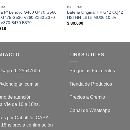
RIAS
BATERIAS
ria P/ Lenovo G460 G470 G560
Bateria Original HP G42 CQ42
 G475 G530 V360 Z360 Z370
HSTNN-LB1E MU06 10.8V
 V370 B470 B570
$
80.000
218
NTACTO
LINKS UTILES
tsapp: 1125547606
Preguntas Frecuentes
@dondigital.com.ar
Tienda de Productos
rio de atención
Precios a Gremio
a Vie de 10 a 18hs.
Canal de Whatsapp
ros por Caballito, CABA.
 18hs previa confirmación