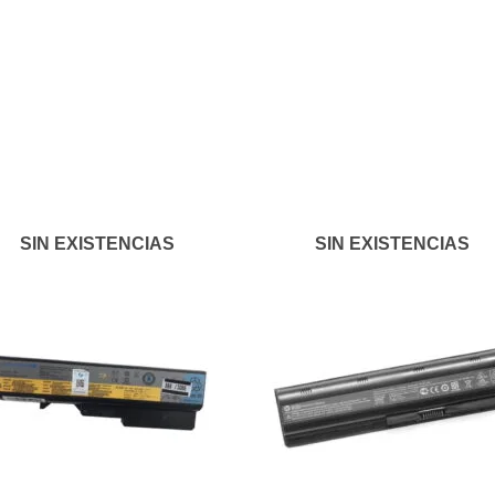
Añadir
Aña
a la
a l
lista de
lista
deseos
des
SIN EXISTENCIAS
SIN EXISTENCIAS