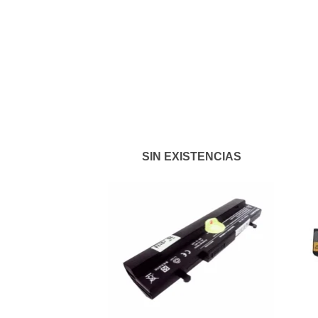
Añadir
a la
lista de
deseos
SIN EXISTENCIAS