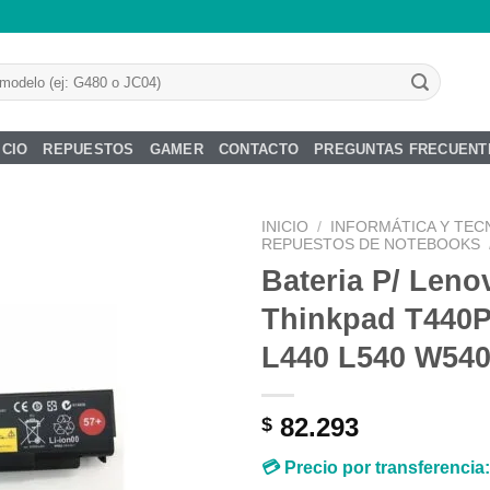
ICIO
REPUESTOS
GAMER
CONTACTO
PREGUNTAS FRECUENT
INICIO
/
INFORMÁTICA Y TEC
REPUESTOS DE NOTEBOOKS
Bateria P/ Leno
Thinkpad T440
Añadir
L440 L540 W540
a la
lista de
deseos
82.293
$
💳 Precio por transferencia