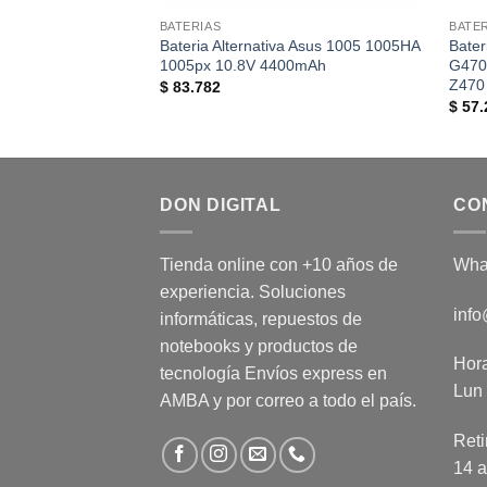
BATERIAS
BATE
Bateria Alternativa Asus 1005 1005HA
Bate
1005px 10.8V 4400mAh
G470
Z470
$
83.782
$
57.
DON DIGITAL
CO
Tienda online con +10 años de
Wha
experiencia. Soluciones
info
informáticas, repuestos de
notebooks y productos de
Hora
tecnología Envíos express en
Lun 
AMBA y por correo a todo el país.
Reti
14 a