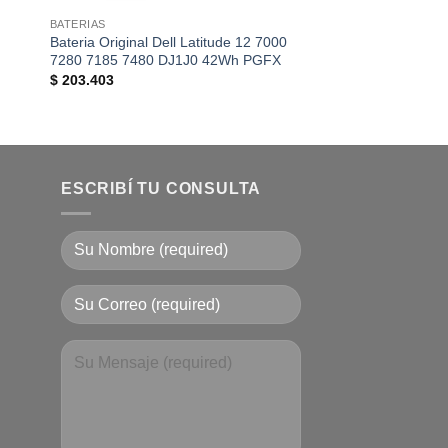
BATERIAS
BATERIAS
Bateria Original Dell Latitude 12 7000
Bateria Original S
7280 7185 7480 DJ1J0 42Wh PGFX
RV511 R580
El
E
$
203.403
$
143.748
$
85.000
precio
p
original
a
era:
e
$ 143.748
$
ESCRIBÍ TU CONSULTA