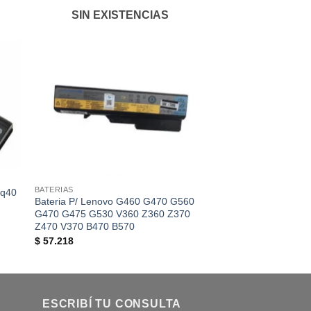
SIN EXISTENCIAS
SIN EXIS
BATERIAS
BATERIAS
Cq40
Bateria P/ Lenovo G460 G470 G560
Bateria Original Dell
G470 G475 G530 V360 Z360 Z370
15z-5523 2NJNF 8
Z470 V370 B470 B570
$
181.682
$
57.218
ESCRIBÍ TU CONSULTA