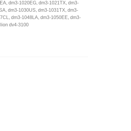
EA, dm3-1020EG, dm3-1021TX, dm3-
SA, dm3-1030US, dm3-1031TX, dm3-
7CL, dm3-1048LA, dm3-1050EE, dm3-
lion dv4-3100
dir
Añadir
a
a la
 de
lista de
eos
deseos