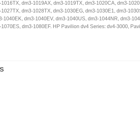
-1016TX, dm3-1019AX, dm3-1019TX, dm3-1020CA, dm3-1020
-1027TX, dm3-1028TX, dm3-1030EG, dm3-1030E1, dm3-1030
-1040EK, dm3-1040EV, dm3-1040US, dm3-1044NR, dm3-104
70ES, dm3-1080EF. HP Pavilion dv4 Series: dv4-3000, Pavi
S
Añadir
Aña
a la
a l
lista de
lista
deseos
des