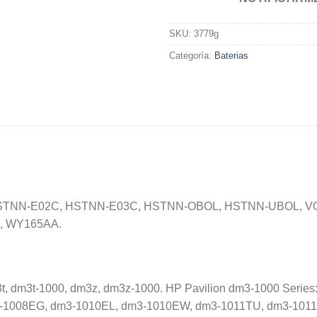
SKU:
3779g
Categoría:
Baterias
 HSTNN-E02C, HSTNN-E03C, HSTNN-OBOL, HSTNN-UBOL, VG5
, WY165AA.
m3t, dm3t-1000, dm3z, dm3z-1000. HP Pavilion dm3-1000 Seri
-1008EG, dm3-1010EL, dm3-1010EW, dm3-1011TU, dm3-1011