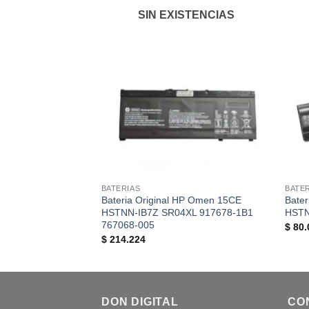
SIN EXISTENCIAS
BATERIAS
BATE
Bateria Original HP Omen 15CE
Bater
HSTNN-IB7Z SR04XL 917678-1B1
HSTN
767068-005
$
80.
$
214.224
DON DIGITAL
CO