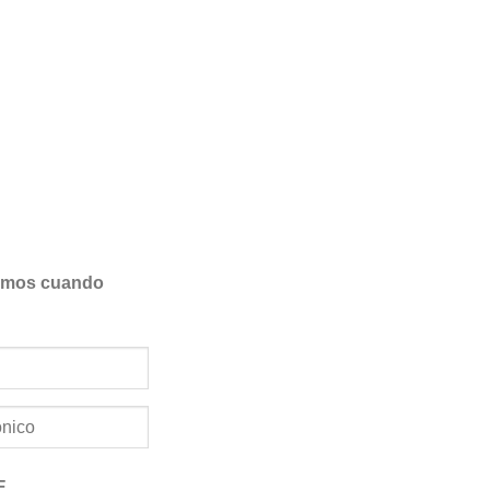
samos cuando
E