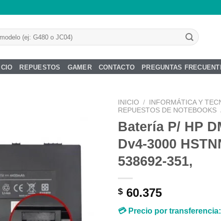
ICIO
REPUESTOS
GAMER
CONTACTO
PREGUNTAS FRECUENT
INICIO
/
INFORMÁTICA Y TEC
REPUESTOS DE NOTEBOOKS
Batería P/ HP D
Dv4-3000 HSTN
Añadir
538692-351,
a la
lista de
deseos
60.375
$
💳 Precio por transferencia