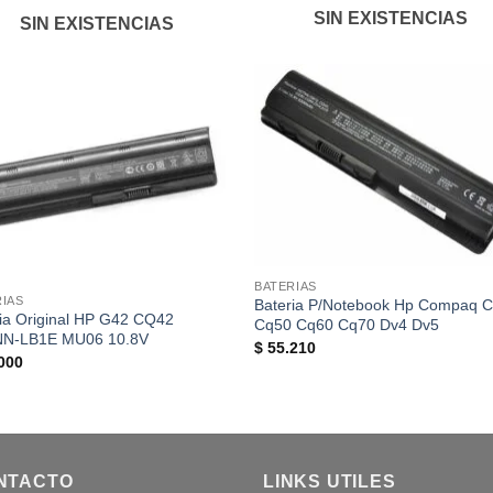
SIN EXISTENCIAS
SIN EXISTENCIAS
BATERIAS
RIAS
Bateria P/Notebook Hp Compaq 
ia Original HP G42 CQ42
Cq50 Cq60 Cq70 Dv4 Dv5
N-LB1E MU06 10.8V
$
55.210
000
NTACTO
LINKS UTILES