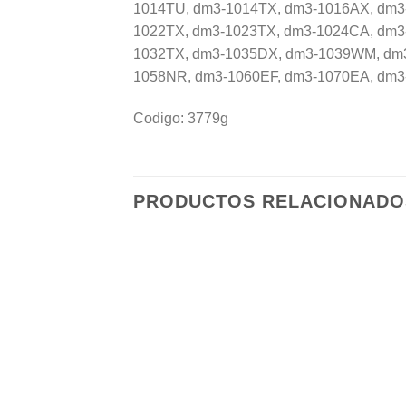
1014TU, dm3-1014TX, dm3-1016AX, dm3
1022TX, dm3-1023TX, dm3-1024CA, dm3
1032TX, dm3-1035DX, dm3-1039WM, dm3
1058NR, dm3-1060EF, dm3-1070EA, dm3-10
Codigo: 3779g
PRODUCTOS RELACIONADO
Añadir
a la
lista de
deseos