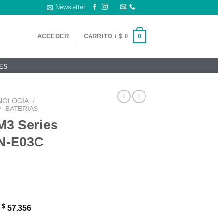
Newsletter
0
ACCEDER
CARRITO /
$
0
ES
NOLOGÍA
/
/
BATERIAS
M3 Series
N-E03C
$
:
57.356