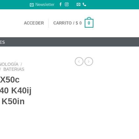
Newsletter
0
ACCEDER
CARRITO /
$
0
ES
NOLOGÍA
/
/
BATERIAS
 X50c
40 K40ij
 K50in