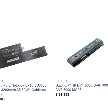
lista de
lista
deseos
des
RIAS
BATERIAS
ria Para Netbook EF10-2S3200
Bateria P/ HP DV4-5000 DV6-700
V 3200mAh 35.52Wh Gobierno
DV7-6000 MO06
na
$
83.853
981