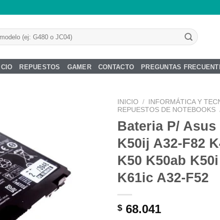
ICIO
REPUESTOS
GAMER
CONTACTO
PREGUNTAS FRECUENT
INICIO
/
INFORMÁTICA Y TEC
REPUESTOS DE NOTEBOOKS
Bateria P/ Asus
K50ij A32-F82 K
Añadir
K50 K50ab K50i
a la
lista de
K61ic A32-F52
deseos
68.041
$