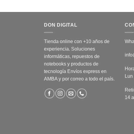
DON DIGITAL
CO
Tienda online con +10 años de
Wha
experiencia. Soluciones
info
informáticas, repuestos de
notebooks y productos de
Hora
tecnología Envíos express en
Lun 
AMBA y por correo a todo el país.
Reti
14 a