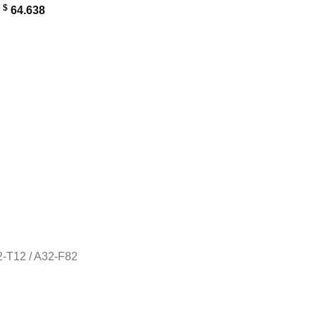
$
:
64.638
-T12 / A32-F82
2-F82 K40 K40ij K50 K50ab K50i K50in K61ic A32-F52 cantidad