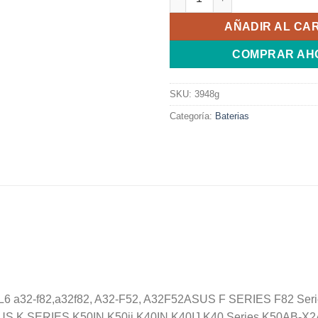
AÑADIR AL CA
COMPRAR AH
SKU:
3948g
Categoría:
Baterias
a32-f82,a32f82, A32-F52, A32F52ASUS F SERIES F82 Seri
US K SERIES K50IN K50ij K40IN K40IJ K40 Series K50AB-X