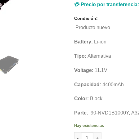
💳 Precio por transferencia
Condición:
Producto nuevo
Battery:
Li-ion
Tipo:
Alternativa
Voltage:
11.1V
Capacidad:
4400mAh
Color:
Black
Parte:
90-NVD1B1000Y,
A32
Hay existencias
Bateria P/ Asus X50c K50ij A3