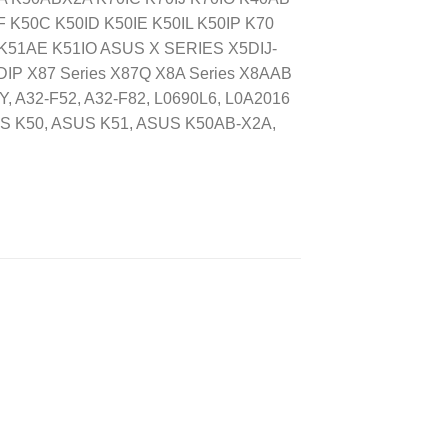
 K50C K50ID K50IE K50IL K50IP K70
 K51AE K51IO ASUS X SERIES X5DIJ-
P X87 Series X87Q X8A Series X8AAB
 A32-F52, A32-F82, L0690L6, L0A2016
US K50, ASUS K51, ASUS K50AB-X2A,
dir
Añadir
a
a la