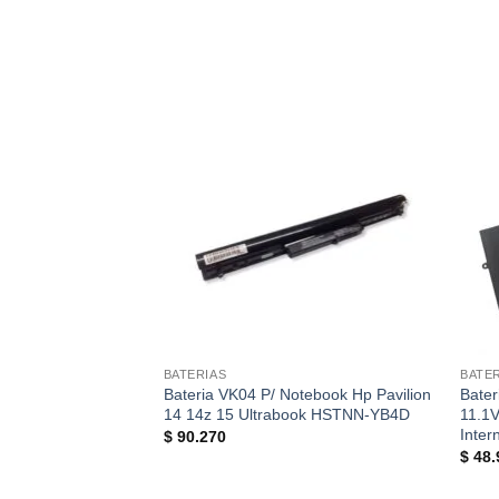
lista de
deseos
BATERIAS
BATE
Bateria VK04 P/ Notebook Hp Pavilion
Bate
14 14z 15 Ultrabook HSTNN-YB4D
11.1
Inter
$
90.270
$
48.