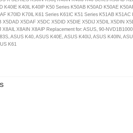
K40IE K40IL K40IP K50 Series K50AB K50AD K50AE K50AF
F K70ID K70IL K61 Series K61IC K51 Series K51AB K51AC
B X5DAD X5DAF X5DC X5DID X5DIE X5DIJ X5DIL X5DIN X5DI
8AIL X8AIN X8AIP Replacement for: ASUS, 90-NVD1B1000Y,
 F83S, ASUS K40, ASUS K40E, ASUS K40IJ, ASUS K40IN, AS
SUS K61
S
Añadir
Aña
a la
a l