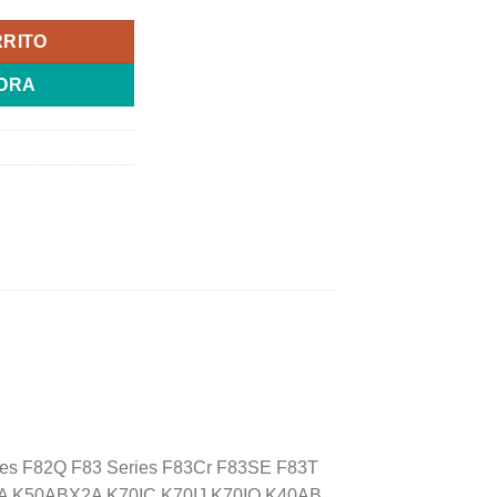
RRITO
ORA
es F82Q F83 Series F83Cr F83SE F83T
2A K50ABX2A K70IC K70IJ K70IO K40AB