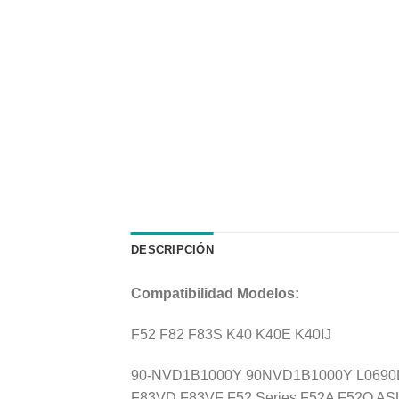
DESCRIPCIÓN
Compatibilidad Modelos:
F52 F82 F83S K40 K40E K40IJ
90-NVD1B1000Y 90NVD1B1000Y L0690L6 
F83VD F83VF F52 Series F52A F52Q AS