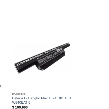
 de
lista de
eos
deseos
SIN EXIS
BATERIAS
0
Bateria Original H
HSTNN-IB7Z SR04X
BATERIAS
767068-005
Bateria P/ Bangho Max 1524 G01 G04
$
214.224
W540BAT-6
$
100.690