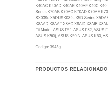
K40AC K40AD K40AE K40AF K40C K40ID 
Series K70AB K70AC K70AD K70AE K70A
SX039c X5DIJSX039c X5D Series X5DA
X8AAD X8AAF X8AC X8AID X8AIE X8AIJ X
Fit Model: ASUS F52, ASUS F82, ASUS
ASUS K50ij, ASUS K50IN, ASUS K60, A
Codigo: 3948g
PRODUCTOS RELACIONADO
Añadir
a la