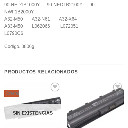
90-NED1B1000Y 90-NED1B2100Y 90-
NWF1B2000Y
A32-M50 A32-N61 A32-X64
A33-M50 L062066 L072051
L0790C6
Codigo. 3806g
PRODUCTOS RELACIONADOS
¡Oferta!
Añadir
Añadir
a la
a la
lista de
lista de
deseos
deseos
SIN EXISTENCIAS