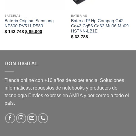
BATERIAS
BATERIAS
Bateria Original Samsung
Bateria P/ Hp Compaq G42
NP300 RV511 R580
Cq42 Cq56 Cq62 Mu06 Mu09
HSTNN-LB1E
El
El
$
143.748
$
85.000
precio
precio
$
63.788
original
actual
era:
es:
$ 143.748.
$ 85.000.
DON DIGITAL
Tienda online con +10 años de experiencia. Soluciones
informáticas, repuestos de notebooks y productos de
tecnología Envíos express en AMBA y por correo a todo el
país.