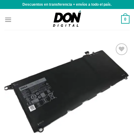
Saltar
Descuentos en transferencia + envíos a todo el país.
al
contenido
0
Añadir
a la
lista de
deseos