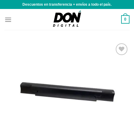
Saltar
Descuentos en transferencia + envíos a todo el país.
al
contenido
0
Añadir
a la
lista de
deseos