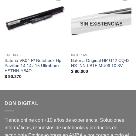
Añadir
Añadir
a la
a la
lista de
lista de
deseos
deseos
SIN EXISTENCIAS
BATERIAS
BATERIAS
Bateria VK04 P/ Notebook Hp
Bateria Original HP G42 CQ42
Pavilion 14 14z 15 Ultrabook
HSTNN-LB1E MU06 10.8V
HSTNN-YB4D
$
80.000
$
90.270
DON DIGITAL
Tienda online con +10 años de experiencia. Soluciones
informáticas, repuestos de notebooks y productos de
tecnología Envíos express en AMBA y por correo a todo el