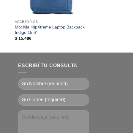
ACCESORIOS
ACCESORIOS
Mochila KlipXtreme Laptop Backpack
r
Disco Solido Kingst
Indigo 15.6″
240GB Sata 3 Sa40
$
15.486
$
92.854
ESCRIBÍ TU CONSULTA