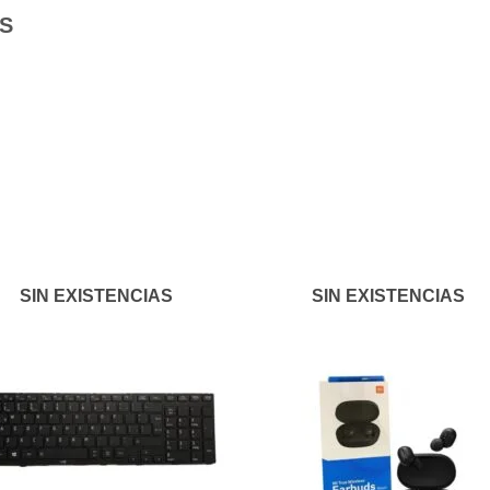
S
Añadir
Aña
a la
a l
lista de
lista
deseos
des
SIN EXISTENCIAS
SIN EXISTENCIAS