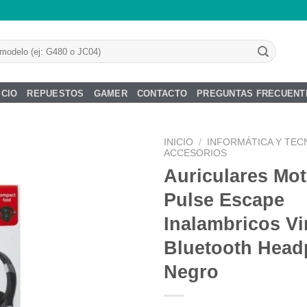
ICIO
REPUESTOS
GAMER
CONTACTO
PREGUNTAS FRECUENT
INICIO
/
INFORMÁTICA Y TEC
ACCESORIOS
Auriculares Mot
Pulse Escape
Añadir
Inalambricos V
a la
lista de
Bluetooth Hea
deseos
Negro