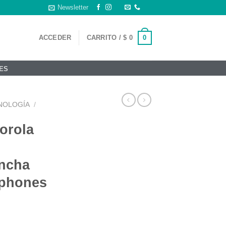
Newsletter
0
ACCEDER
CARRITO /
$
0
ES
NOLOGÍA
/
orola
incha
dphones