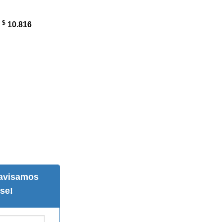
$
:
10.816
 avisamos
se!