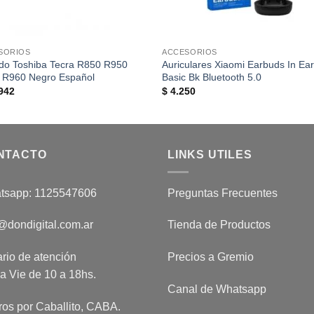
SORIOS
ACCESORIOS
ado Toshiba Tecra R850 R950
Auriculares Xiaomi Earbuds In Ea
 R960 Negro Español
Basic Bk Bluetooth 5.0
942
$
4.250
NTACTO
LINKS UTILES
tsapp: 1125547606
Preguntas Frecuentes
@dondigital.com.ar
Tienda de Productos
rio de atención
Precios a Gremio
a Vie de 10 a 18hs.
Canal de Whatsapp
ros por Caballito, CABA.