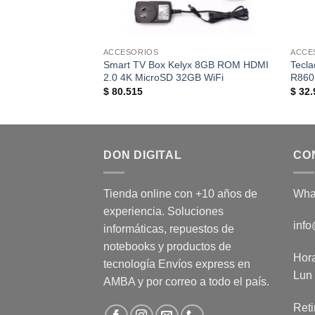
ACCESORIOS
ACCE
Smart TV Box Kelyx 8GB ROM HDMI
Tecl
2.0 4K MicroSD 32GB WiFi
R860
$
80.515
$
32.
DON DIGITAL
CO
Tienda online con +10 años de
Wha
experiencia. Soluciones
info
informáticas, repuestos de
notebooks y productos de
Hora
tecnología Envíos express en
Lun 
AMBA y por correo a todo el país.
Reti