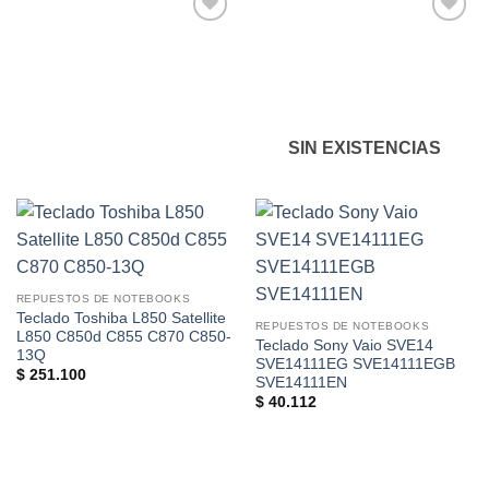
Añadir
Añadir
a la
a la
lista de
lista de
deseos
deseos
SIN EXISTENCIAS
REPUESTOS DE NOTEBOOKS
Teclado Toshiba L850 Satellite
REPUESTOS DE NOTEBOOKS
L850 C850d C855 C870 C850-
Teclado Sony Vaio SVE14
13Q
SVE14111EG SVE14111EGB
$
251.100
SVE14111EN
$
40.112