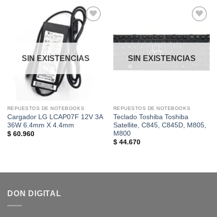
Añadir
Añadir
a la
a la
lista de
lista de
deseos
deseos
SIN EXISTENCIAS
SIN EXISTENCIAS
REPUESTOS DE NOTEBOOKS
REPUESTOS DE NOTEBOOKS
Cargador LG LCAP07F 12V 3A
Teclado Toshiba Toshiba
36W 6.4mm X 4.4mm
Satellite, C845, C845D, M805,
M800
$
60.960
$
44.670
DON DIGITAL