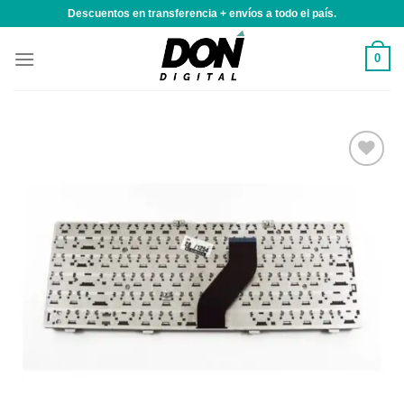
Saltar
Descuentos en transferencia + envíos a todo el país.
al
contenido
0
Añadir
a la
lista de
deseos