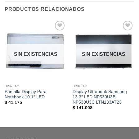
PRODUCTOS RELACIONADOS
Añadir
Añadir
a la
a la
lista de
lista de
deseos
deseos
SIN EXISTENCIAS
SIN EXISTENCIAS
DISPLAY
DISPLAY
Pantalla Display Para
Display Ultrabook Samsung
Notebook 10.1″ LED
13.3″ LED NP530U3B
NP530U3C LTN133AT23
$
41.175
$
141.008