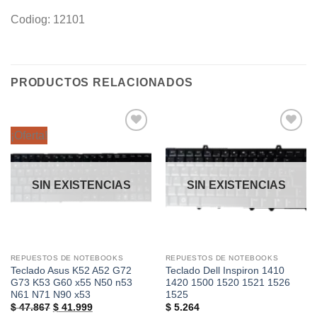
Codiog: 12101
PRODUCTOS RELACIONADOS
¡Oferta!
Añadir
Añadir
a la
a la
lista de
lista de
deseos
deseos
SIN EXISTENCIAS
SIN EXISTENCIAS
REPUESTOS DE NOTEBOOKS
REPUESTOS DE NOTEBOOKS
Teclado Asus K52 A52 G72
Teclado Dell Inspiron 1410
G73 K53 G60 x55 N50 n53
1420 1500 1520 1521 1526
N61 N71 N90 x53
1525
El
El
$
47.867
$
41.999
$
5.264
precio
precio