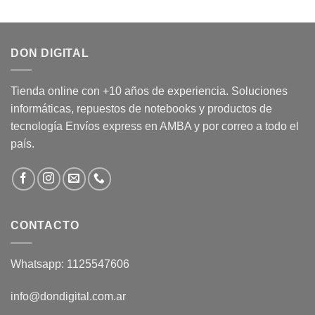
original
actual
era:
es:
$ 47.867.
$ 41.999.
DON DIGITAL
Tienda online con +10 años de experiencia. Soluciones
informáticas, repuestos de notebooks y productos de
tecnología Envíos express en AMBA y por correo a todo el
país.
CONTACTO
Whatsapp: 1125547606
info@dondigital.com.ar