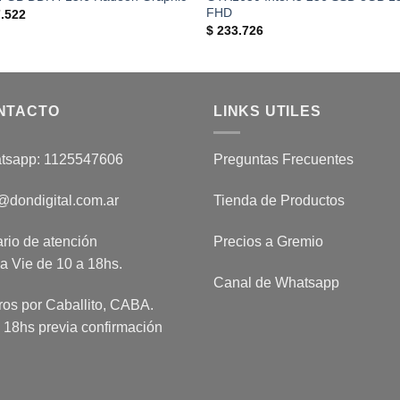
FHD
.522
$
233.726
NTACTO
LINKS UTILES
tsapp: 1125547606
Preguntas Frecuentes
@dondigital.com.ar
Tienda de Productos
rio de atención
Precios a Gremio
a Vie de 10 a 18hs.
Canal de Whatsapp
ros por Caballito, CABA.
 18hs previa confirmación