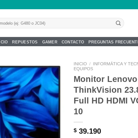
ICIO
REPUESTOS
GAMER
CONTACTO
PREGUNTAS FRECUENT
INICIO
/
INFORMÁTICA Y TEC
EQUIPOS
Monitor Lenovo
ThinkVision 23
Añadir
Full HD HDMI V
a la
lista de
10
deseos
39.190
$