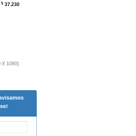
$
:
37.230
0 X 1080)
 avisamos
se!