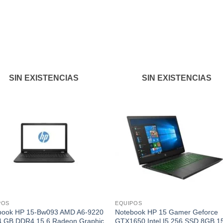
Añadir
Aña
a la
a l
lista de
lista
deseos
des
SIN EXISTENCIAS
SIN EXISTENCIAS
POS
EQUIPOS
book HP 15-Bw093 AMD A6-9220
Notebook HP 15 Gamer Geforce
4 GB DDR4 15.6 Radeon Graphic
GTX1650 Intel I5 256 SSD 8GB 1