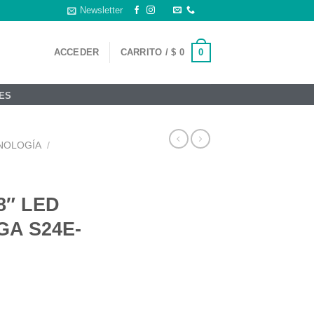
Newsletter
0
ACCEDER
CARRITO /
$
0
ES
NOLOGÍA
/
.8″ LED
GA S24E-