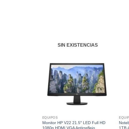
Añadir
a la
lista de
deseos
SIN EXISTENCIAS
EQUIPOS
EQUI
Monitor HP V22 21.5″ LED Full HD
Note
1080p HDMI VGA Antirreflejo
1TB 