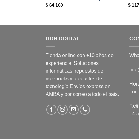
$
64.160
$
117
DON DIGITAL
CO
Tienda online con +10 años de
Wha
experiencia. Soluciones
info
informáticas, repuestos de
notebooks y productos de
Hora
tecnología Envíos express en
Lun 
AMBA y por correo a todo el país.
Reti
14 a