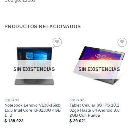
Codigo: 12669
PRODUCTOS RELACIONADOS
Añadir
Añadir
a la
a la
lista de
lista de
deseos
deseos
SIN EXISTENCIAS
SIN EXISTENCIAS
EQUIPOS
EQUIPOS
Notebook Lenovo V130-15ikb
Tablet Celular 3G IPS 10.1
15.6 Intel Core I3-8130U 4GB
32gb Hasta 64 Android 9.0
1TB
2GB Con Funda
$
138.922
$
29.621