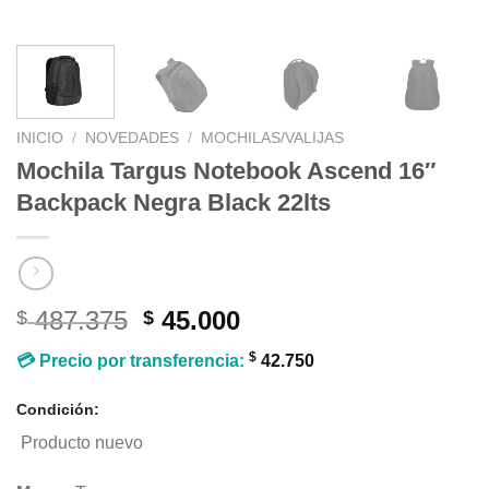
INICIO
/
NOVEDADES
/
MOCHILAS/VALIJAS
Mochila Targus Notebook Ascend 16″
Backpack Negra Black 22lts
El
El
487.375
45.000
$
$
precio
precio
$
💳 Precio por transferencia:
42.750
original
actual
era:
es:
Condición:
$ 487.375.
$ 45.000.
Producto nuevo