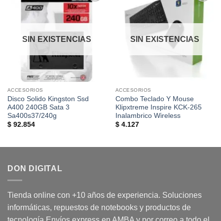
Añadir
Añadir
a la
a la
lista de
lista de
deseos
deseos
SIN EXISTENCIAS
SIN EXISTENCIAS
ACCESORIOS
ACCESORIOS
Disco Solido Kingston Ssd
Combo Teclado Y Mouse
A400 240GB Sata 3
Klipxtreme Inspire KCK-265
Sa400s37/240g
Inalambrico Wireless
$
92.854
$
4.127
DON DIGITAL
Tienda online con +10 años de experiencia. Soluciones
informáticas, repuestos de notebooks y productos de
tecnología Envíos express en AMBA y por correo a todo el