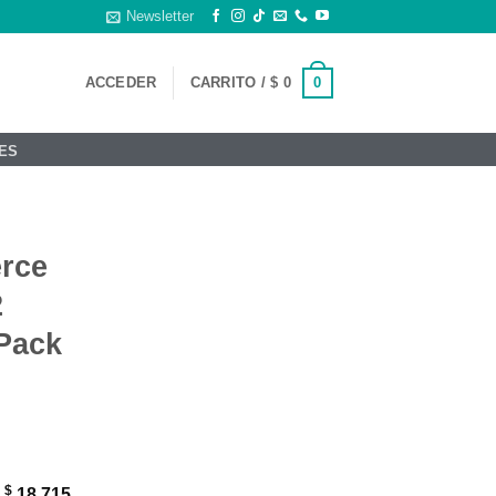
Newsletter
0
ACCEDER
CARRITO /
$
0
ES
rce
2
Pack
$
:
18.715