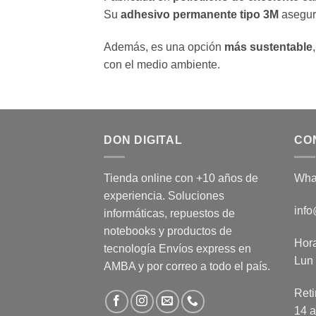
Su
adhesivo permanente tipo
3M
asegura
Además, es una opción
más sustentable
con el medio ambiente.
DON DIGITAL
CO
Tienda online con +10 años de
Wha
experiencia. Soluciones
info
informáticas, repuestos de
notebooks y productos de
Hora
tecnología Envíos express en
Lun 
AMBA y por correo a todo el país.
Reti
14 a