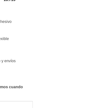
hesivo
exible
e
y envíos
samos cuando