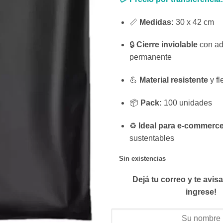
📏
Medidas:
30 x 42 cm
🔒
Cierre inviolable
con ad
permanente
💪
Material resistente
y fl
📦
Pack:
100 unidades
♻️
Ideal para e-commerc
sustentables
Sin existencias
Dejá tu correo y te avi
ingrese!