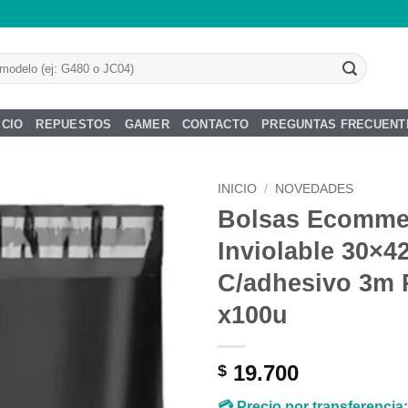
ICIO
REPUESTOS
GAMER
CONTACTO
PREGUNTAS FRECUENT
INICIO
/
NOVEDADES
Bolsas Ecomme
Añadir
Inviolable 30×4
a la
lista de
C/adhesivo 3m 
deseos
x100u
19.700
$
💳 Precio por transferencia