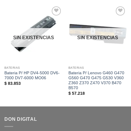
Añadir
Añadir
a la
a la
lista de
lista de
deseos
deseos
SIN EXISTENCIAS
SIN EXISTENCIAS
BATERIAS
BATERIAS
Bateria P/ HP DV4-5000 DV6-
Bateria P/ Lenovo G460 G470
7000 DV7-6000 MO06
G560 G470 G475 G530 V360
Z360 Z370 Z470 V370 B470
$
83.853
B570
$
57.218
DON DIGITAL