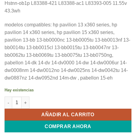
Hstnn-ob1p L83388-421 L83388-ac1 L83393-005 11.55v
43.3wh
modelos compatibles: hp pavilion 13 x360 series, hp
pavilion 14 x360 series, hp pavilion 15 x360 series,
pavilion 13-bb 13-bb0000nc 13-bb0005tu 13-bb0013nf 13-
bb0014tu 13-bb0015cl 13-bb0015tu 13-bb0047nr 13-
bb0062tu 13-bb0069tu 13-bb0075tu 13-bb0750ng,
pabellon 14-dk 14-dv 14-dv0000 14-dw 14-dw0006ur 14-
dw0008nm 14-dw0012no 14-dw0025ns 14-dw0042tu 14-
dw0887nz 14-dw0952nd 14m-dw , pabellon 15-eh
Hay existencias
Bateria Pp03xl Para Hp Pavilion X360 14-dv 13-bb 13-bb0000 ca
AÑADIR AL CARRITO
COMPRAR AHORA