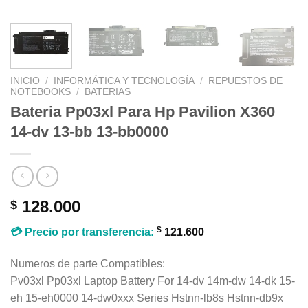
INICIO
/
INFORMÁTICA Y TECNOLOGÍA
/
REPUESTOS DE
NOTEBOOKS
/
BATERIAS
Bateria Pp03xl Para Hp Pavilion X360
14-dv 13-bb 13-bb0000
128.000
$
$
💳 Precio por transferencia:
121.600
Numeros de parte Compatibles:
Pv03xl Pp03xl Laptop Battery For 14-dv 14m-dw 14-dk 15-
eh 15-eh0000 14-dw0xxx Series Hstnn-lb8s Hstnn-db9x