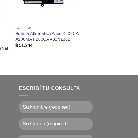
BATERIAS
BATERIAS
Bateria Alternativa Asus X200CA
Bateria Original HP
X200MA F200CA A31N1302
G1 430 G2 H6L28A
$
51.244
$
118.193
 G04
ESCRIBÍ TU CONSULTA