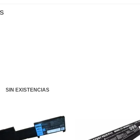
S
Añadir
Aña
a la
a l
lista de
lista
deseos
des
SIN EXISTENCIAS