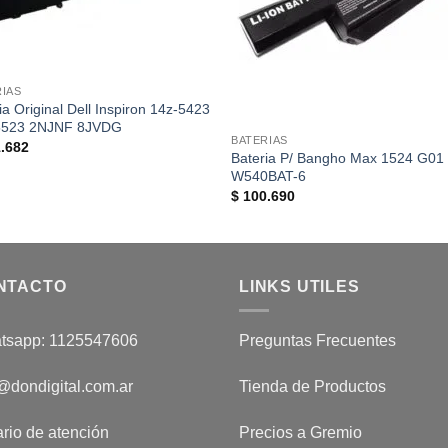
RIAS
ia Original Dell Inspiron 14z-5423
5523 2NJNF 8JVDG
BATERIAS
.682
Bateria P/ Bangho Max 1524 G01
W540BAT-6
$
100.690
NTACTO
LINKS UTILES
tsapp: 1125547606
Preguntas Frecuentes
@dondigital.com.ar
Tienda de Productos
rio de atención
Precios a Gremio