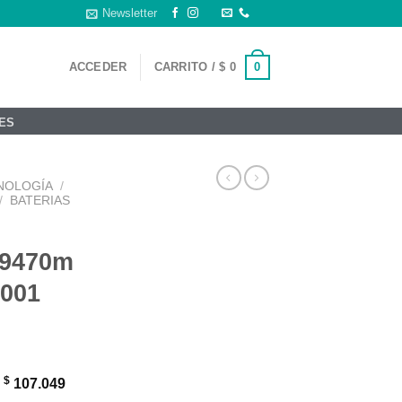
Newsletter
0
ACCEDER
CARRITO /
$
0
ES
NOLOGÍA
/
/
BATERIAS
 9470m
-001
$
:
107.049