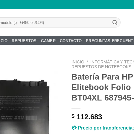
ICIO
REPUESTOS
GAMER
CONTACTO
PREGUNTAS FRECUENT
INICIO
/
INFORMÁTICA Y TEC
REPUESTOS DE NOTEBOOKS
Batería Para HP
Elitebook Folio
Añadir
BT04XL 687945
a la
lista de
deseos
112.683
$
💳 Precio por transferencia