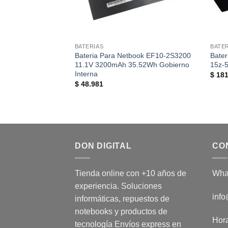
BATERIAS
BATE
Bateria Para Netbook EF10-2S3200
Bater
11.1V 3200mAh 35.52Wh Gobierno
15z-
Interna
$
181
$
48.981
DON DIGITAL
CO
Tienda online con +10 años de
Wha
experiencia. Soluciones
info
informáticas, repuestos de
notebooks y productos de
Hora
tecnología Envíos express en