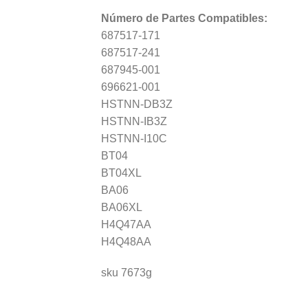
Número de Partes Compatibles:
687517-171
687517-241
687945-001
696621-001
HSTNN-DB3Z
HSTNN-IB3Z
HSTNN-I10C
BT04
BT04XL
BA06
BA06XL
H4Q47AA
H4Q48AA
sku 7673g