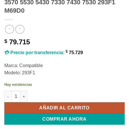
3570 5530 5430 7330 7430 7530 293F1
M69D0
79.715
$
$
💳 Precio por transferencia:
75.729
Marca: Compatible
Modelo: 293F1
Hay existencias
BATERIA PARA DELL LATITUDE 5330 3570 5530 5430 7330 7430
AÑADIR AL CARRITO
COMPRAR AHORA