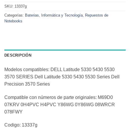
SKU:
13337g
Categorías:
Baterias
,
Informática y Tecnología
,
Repuestos de
Notebooks
DESCRIPCIÓN
Modelos compatibles: DELL Latitude 5330 5430 5530
3570 SERIES Dell Latitude 5330 5430 5530 Series Dell
Precision 3570 Series
Compatible con números de parte originales: M69D0
07KRV 0H4PVC H4PVC Y86WG 0Y86WG 08WRCR
078FWY
Codigo: 13337g