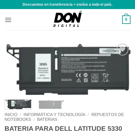
Saltar
Descuentos en transferencia + envíos a todo el país.
al
contenido
0
Añadir
a la
lista de
deseos
INICIO
/
INFORMÁTICA Y TECNOLOGÍA
/
REPUESTOS DE
NOTEBOOKS
/
BATERIAS
BATERIA PARA DELL LATITUDE 5330