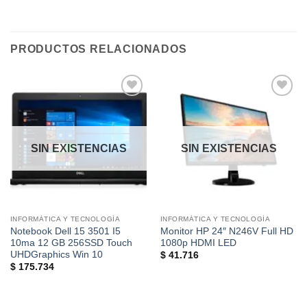
PRODUCTOS RELACIONADOS
Añadir
Añadir
a la
a la
lista de
lista de
deseos
deseos
SIN EXISTENCIAS
SIN EXISTENCIAS
INFORMÁTICA Y TECNOLOGÍA
INFORMÁTICA Y TECNOLOGÍA
Notebook Dell 15 3501 I5
Monitor HP 24″ N246V Full HD
10ma 12 GB 256SSD Touch
1080p HDMI LED
UHDGraphics Win 10
$
41.716
$
175.734