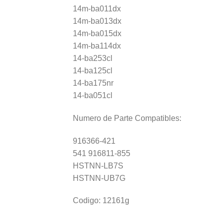
14m-ba011dx
14m-ba013dx
14m-ba015dx
14m-ba114dx
14-ba253cl
14-ba125cl
14-ba175nr
14-ba051cl
Numero de Parte Compatibles:
916366-421
541 916811-855
HSTNN-LB7S
HSTNN-UB7G
Codigo: 12161g