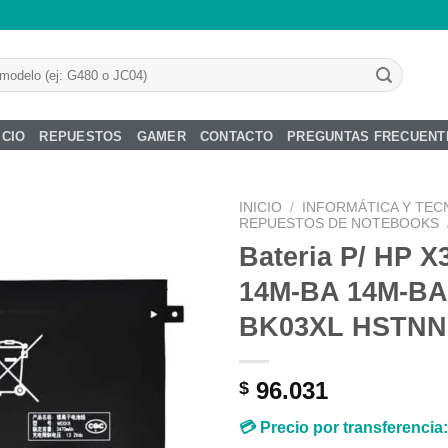
ICIO
REPUESTOS
GAMER
CONTACTO
PREGUNTAS FRECUENT
INICIO
/
INFORMÁTICA Y TEC
REPUESTOS DE NOTEBOOKS
Bateria P/ HP X
14M-BA 14M-BA
Añadir
BK03XL HSTNN
a la
lista de
deseos
96.031
$
💳 Precio por transferencia