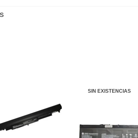
S
Añadir
Aña
a la
a l
lista de
lista
deseos
des
SIN EXISTENCIAS