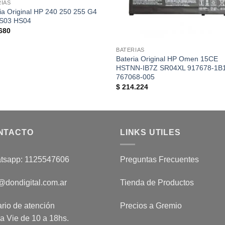
RIAS
ia Original HP 240 250 255 G4
S03 HS04
680
BATERIAS
Bateria Original HP Omen 15CE
HSTNN-IB7Z SR04XL 917678-1B
767068-005
$
214.224
NTACTO
LINKS UTILES
tsapp: 1125547606
Preguntas Frecuentes
@dondigital.com.ar
Tienda de Productos
rio de atención
Precios a Gremio
a Vie de 10 a 18hs.