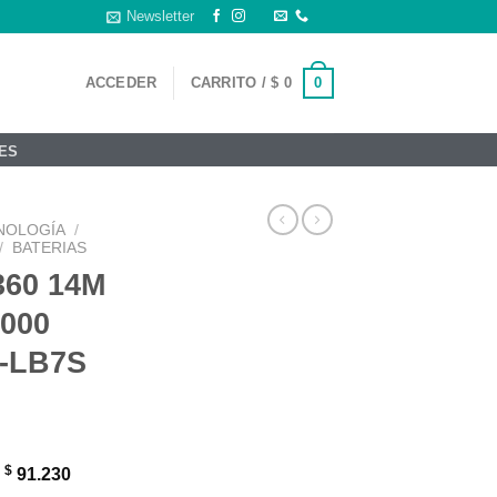
Newsletter
0
ACCEDER
CARRITO /
$
0
ES
NOLOGÍA
/
/
BATERIAS
360 14M
000
-LB7S
$
:
91.230