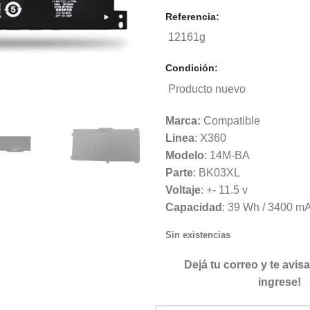
Referencia:
12161g
Condición:
Producto nuevo
Marca:
Compatible
Linea
: X360
Modelo
: 14M-BA
Parte
: BK03XL
Voltaje
: +- 11.5 v
Capacidad
: 39 Wh / 3400 m
Sin existencias
Dejá tu correo y te avi
ingrese!