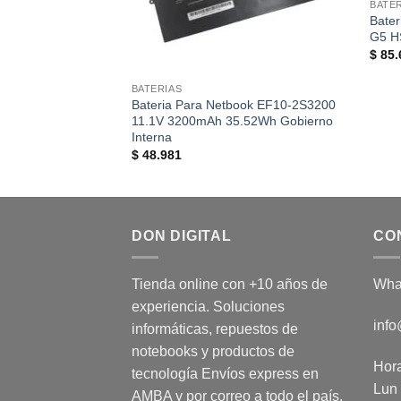
BATE
Bater
G5 H
$
85.
BATERIAS
Bateria Para Netbook EF10-2S3200
11.1V 3200mAh 35.52Wh Gobierno
Interna
$
48.981
DON DIGITAL
CO
Tienda online con +10 años de
Wha
experiencia. Soluciones
info
informáticas, repuestos de
notebooks y productos de
Hora
tecnología Envíos express en
Lun 
AMBA y por correo a todo el país.