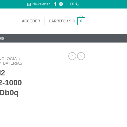
Newsletter
0
ACCEDER
CARRITO /
$
0
ES
NOLOGÍA
/
/
BATERIAS
M2
2-1000
 Db0q