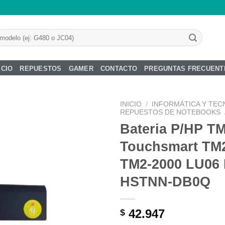
ICIO
REPUESTOS
GAMER
CONTACTO
PREGUNTAS FRECUENT
INICIO
/
INFORMÁTICA Y TEC
REPUESTOS DE NOTEBOOKS
Bateria P/HP T
Touchsmart TM
Añadir
TM2-2000 LU06
a la
lista de
HSTNN-DB0Q
deseos
42.947
$