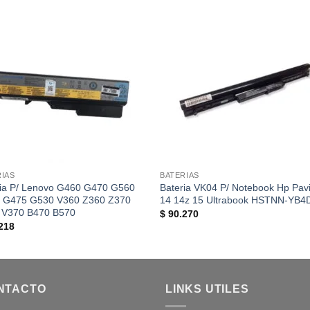
RIAS
BATERIAS
ria P/ Lenovo G460 G470 G560
Bateria VK04 P/ Notebook Hp Pavi
 G475 G530 V360 Z360 Z370
14 14z 15 Ultrabook HSTNN-YB4
 V370 B470 B570
$
90.270
218
NTACTO
LINKS UTILES