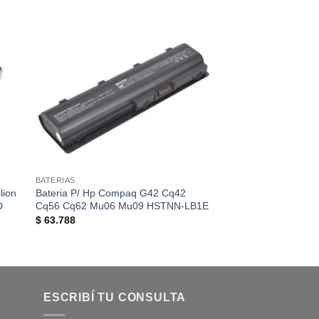
SIN EXIS
BATERIAS
BATERIAS
lion
Bateria P/ Hp Compaq G42 Cq42
Bateria Original S
D
Cq56 Cq62 Mu06 Mu09 HSTNN-LB1E
RV511 R580
El
E
$
63.788
$
143.748
$
85.000
precio
p
original
a
era:
e
$ 143.748
$
ESCRIBÍ TU CONSULTA