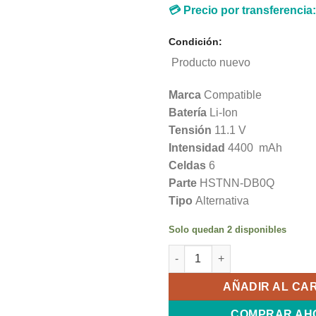
💳 Precio por transferencia
Condición:
Producto nuevo
Marca
Compatible
Batería
Li-Ion
Tensión
11.1 V
Intensidad
4400 mAh
Celdas
6
Parte
HSTNN-DB0Q
Tipo
Alternativa
Solo quedan 2 disponibles
Bateria P/HP TM2 Touchsmart
AÑADIR AL CA
COMPRAR AH