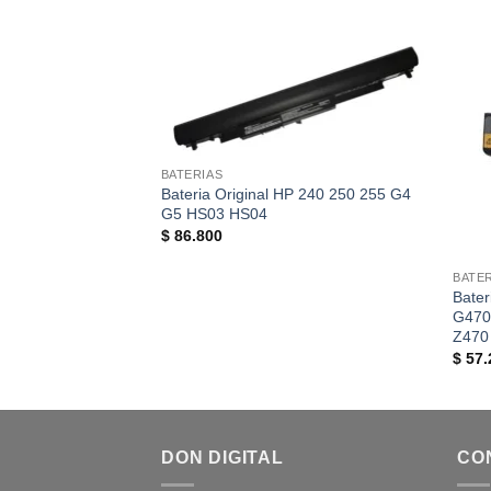
BATERIAS
Bateria Original HP 240 250 255 G4
G5 HS03 HS04
$
86.800
BATE
Bate
G470
Z470
$
57.
DON DIGITAL
CO