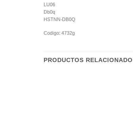
LU06
Db0q
HSTNN-DB0Q
Codigo: 4732g
PRODUCTOS RELACIONADO
Añadir
a la
lista de
deseos