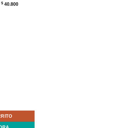
$
:
40.800
 TM2-1000 TM2-2000 LU06 Db0q HSTNN-DB0Q cantidad
RRITO
ORA