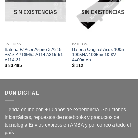
lista de
lista de
deseos
deseos
SIN EXISTENCIAS
SIN EXISTENCIAS
BATERIAS
BATERIAS
Bateria P/ Acer Aspire 3 A315
Bateria Original Asus 1005
A515 AP16M5J A114 A315-51
1005HA 1005px 10.8V
A114-31
4400mAh
$
83.485
$
112
DON DIGITAL
Tienda online con +10 años de experiencia. Soluciones
informáticas, repuestos de notebooks y productos de
tecnología Envíos express en AMBA y por correo a todo el
país.