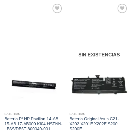
Añadir
Añadir
a la
a la
lista de
lista de
deseos
deseos
SIN EXISTENCIAS
BATERIAS
BATERIAS
Bateria P/ HP Pavilion 14-AB
Bateria Original Asus C21-
15-AB 17-AB000 KI04 HSTNN-
X202 X201E X202E S200
LB6S/DB6T 800049-001
S200E