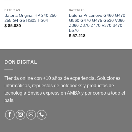
BATERIAS
BATERIAS
Bateria Original HP 240 250
Bateria P/ Lenovo G460 G470
255 G4 G5 HS03 HS04
G560 G470 G475 G530 V360
Z360 Z370 Z470 V370 B470
$
85.680
B570
$
57.218
DON DIGITAL
Tienda online con +10 años de experiencia. Soluciones
informáticas, repuestos de notebooks y productos de
tecnología Envíos express en AMBA y por correo a todo el
país.