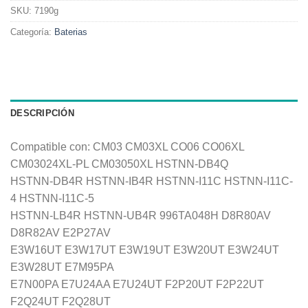
SKU:
7190g
Categoría:
Baterias
DESCRIPCIÓN
Compatible con: CM03 CM03XL CO06 CO06XL
CM03024XL-PL CM03050XL HSTNN-DB4Q
HSTNN-DB4R HSTNN-IB4R HSTNN-I11C HSTNN-I11C-
4 HSTNN-I11C-5
HSTNN-LB4R HSTNN-UB4R 996TA048H D8R80AV
D8R82AV E2P27AV
E3W16UT E3W17UT E3W19UT E3W20UT E3W24UT
E3W28UT E7M95PA
E7N00PA E7U24AA E7U24UT F2P20UT F2P22UT
F2Q24UT F2Q28UT