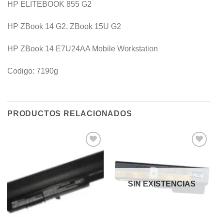
HP ELITEBOOK 855 G2
HP ZBook 14 G2, ZBook 15U G2
HP ZBook 14 E7U24AA Mobile Workstation
Codigo: 7190g
PRODUCTOS RELACIONADOS
Añadir
Añadir
a la
a la
lista de
lista de
deseos
deseos
SIN EXISTENCIAS