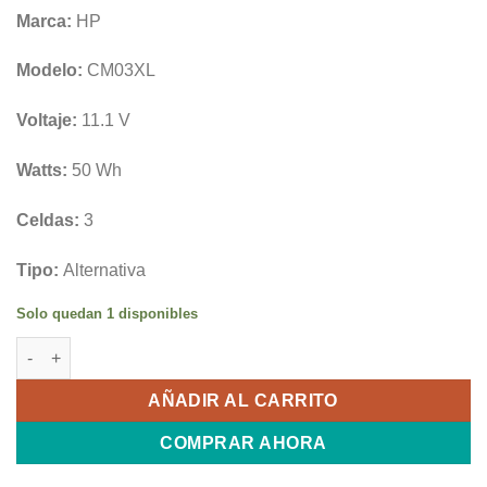
Marca:
HP
Modelo:
CM03XL
Voltaje:
11.1 V
Watts:
50 Wh
Celdas:
3
Tipo:
Alternativa
Solo quedan 1 disponibles
Bateria P/ HP CM03XL EliteBook 840 717376-001 G2 50WH cant
AÑADIR AL CARRITO
COMPRAR AHORA