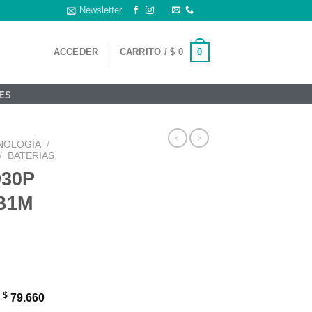
Newsletter
0
ACCEDER
CARRITO /
$
0
ES
NOLOGÍA
/
/
BATERIAS
930P
B1M
$
:
79.660