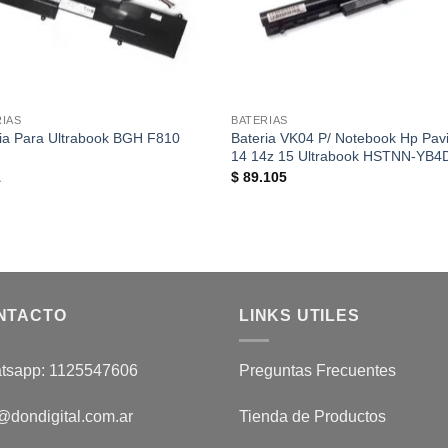
RIAS
BATERIAS
ia Para Ultrabook BGH F810
Bateria VK04 P/ Notebook Hp Pavi
14 14z 15 Ultrabook HSTNN-YB4
1
$
89.105
NTACTO
LINKS UTILES
tsapp: 1125547606
Preguntas Frecuentes
@dondigital.com.ar
Tienda de Productos