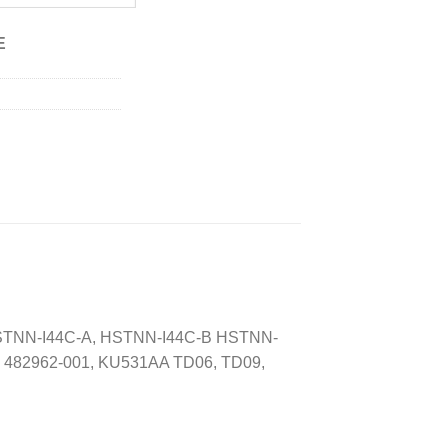
E
STNN-I44C-A, HSTNN-I44C-B HSTNN-
482962-001, KU531AA TD06, TD09,