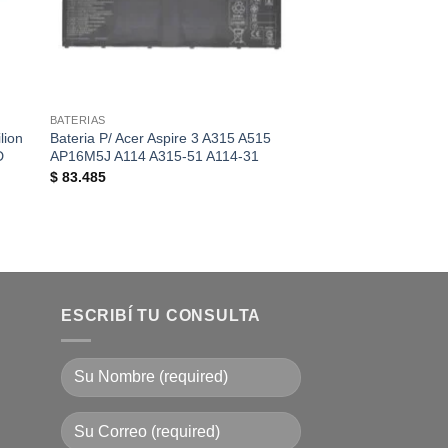
BATERIAS
Bateria Original HP
G5 HS03 HS04
$
85.680
BATERIAS
lion
Bateria P/ Acer Aspire 3 A315 A515
D
AP16M5J A114 A315-51 A114-31
$
83.485
ESCRIBÍ TU CONSULTA