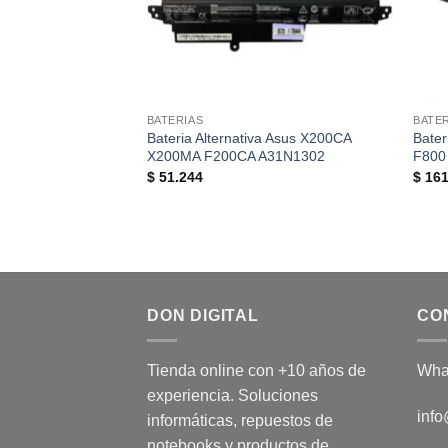
BATERIAS
BATE
Bateria Alternativa Asus X200CA
Bater
X200MA F200CA A31N1302
F800
$
51.244
$
16
DON DIGITAL
CO
Tienda online con +10 años de
Wha
experiencia. Soluciones
info
informáticas, repuestos de
notebooks y productos de