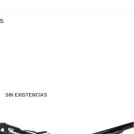
S
Añadir
Aña
a la
a l
lista de
lista
deseos
des
SIN EXISTENCIAS