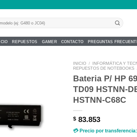
ICIO
REPUESTOS
GAMER
CONTACTO
PREGUNTAS FRECUENT
INICIO
/
INFORMÁTICA Y TEC
REPUESTOS DE NOTEBOOKS
Bateria P/ HP 6
TD09 HSTNN-D
Añadir
HSTNN-C68C
a la
lista de
deseos
83.853
$
💳 Precio por transferencia