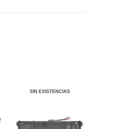
dir
Añadir
a
a la
 de
lista de
eos
deseos
SIN EXISTENCIAS