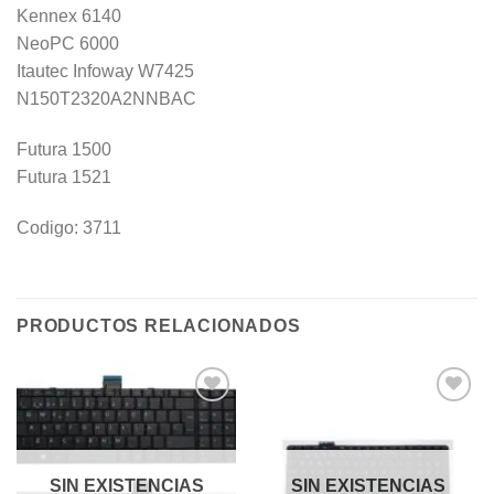
Kennex 6140
NeoPC 6000
Itautec Infoway W7425
N150T2320A2NNBAC
Futura 1500
Futura 1521
Codigo: 3711
PRODUCTOS RELACIONADOS
Añadir
Añadir
a la
a la
lista de
lista de
deseos
deseos
SIN EXISTENCIAS
SIN EXISTENCIAS