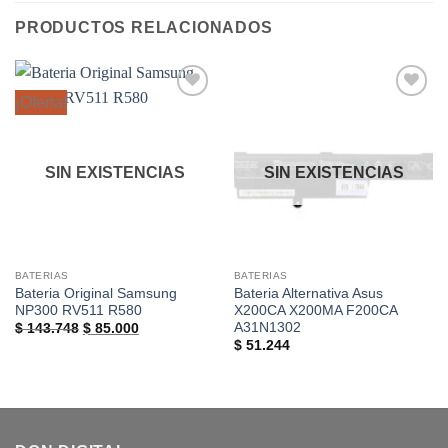
PRODUCTOS RELACIONADOS
¡Oferta!
Añadir
Añadir
a la
a la
lista de
lista de
deseos
deseos
SIN EXISTENCIAS
SIN EXISTENCIAS
BATERIAS
BATERIAS
Bateria Original Samsung
Bateria Alternativa Asus
NP300 RV511 R580
X200CA X200MA F200CA
A31N1302
El
El
$
143.748
$
85.000
precio
precio
$
51.244
original
actual
era:
es:
$ 143.748.
$ 85.000.