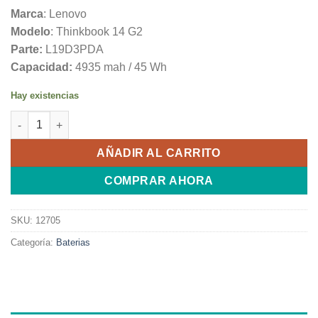
Marca
: Lenovo
Modelo
: Thinkbook 14 G2
Parte:
L19D3PDA
Capacidad:
4935 mah / 45 Wh
Hay existencias
Bateria Original Lenovo Thinkbook 14 G2 15 G2 L19D3PDA L1
AÑADIR AL CARRITO
COMPRAR AHORA
SKU:
12705
Categoría:
Baterias