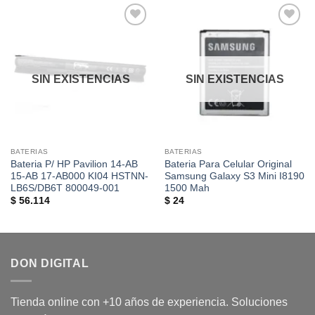
Añadir
Añadir
a la
a la
lista de
lista de
deseos
deseos
SIN EXISTENCIAS
SIN EXISTENCIAS
BATERIAS
BATERIAS
Bateria P/ HP Pavilion 14-AB
Bateria Para Celular Original
15-AB 17-AB000 KI04 HSTNN-
Samsung Galaxy S3 Mini I8190
LB6S/DB6T 800049-001
1500 Mah
$
56.114
$
24
DON DIGITAL
Tienda online con +10 años de experiencia. Soluciones