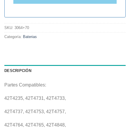
SKU:
3064+70
Categoría:
Baterias
DESCRIPCIÓN
Partes Compatibles:
42T4235, 42T4731, 42T4733,
42T4737, 42T4753, 42T4757,
42T4764, 42T4765, 42T4848,