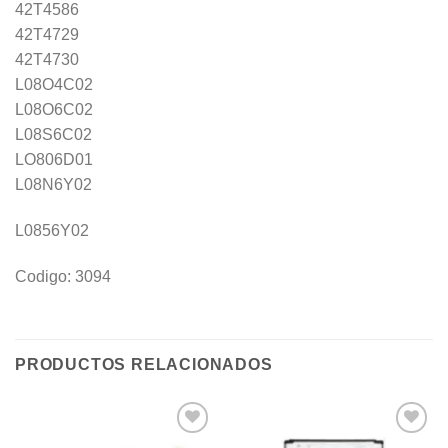
42T4586
42T4729
42T4730
L08O4C02
L08O6C02
L08S6C02
LO806D01
L08N6Y02
L0856Y02
Codigo: 3094
PRODUCTOS RELACIONADOS
Añadir
Añadir