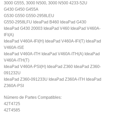
3000 G555, 3000 N500, 3000 N500 4233-52U
G430 G450 G455A
G530 G550 G550-2958LEU
G550-2958LFU IdeaPad B460 IdeaPad G430
IdeaPad G430 20003 IdeaPad V460 IdeaPad V460A-
IFI(A)
IdeaPad V460A-IFI(H) IdeaPad V460A-IFI(T) IdeaPad
V460A-ISE
IdeaPad V460A-ITH IdeaPad V460A-ITH(A) IdeaPad
V460A-ITH(T)
IdeaPad V460A-PSI(H) IdeaPad Z360 IdeaPad Z360-
091232U
IdeaPad Z360-091233U IdeaPad Z360A-ITH IdeaPad
Z360A-PSI
Número de Partes Compatibles:
42T4725
42T4585