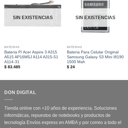
a la
a la
lista de
lista de
deseos
deseos
SIN EXISTENCIAS
SIN EXISTENCIAS
BATERIAS
BATERIAS
Bateria P/ Acer Aspire 3 A315
Bateria Para Celular Original
A515 AP16M5J A114 A315-51
Samsung Galaxy S3 Mini I8190
A114-31
1500 Mah
$
83.485
$
24
DON DIGITAL
Tienda online con +10 años de experiencia. Soluciones
informáticas, repuestos de notebooks y productos de
tecnología Envíos express en AMBA y por correo a todo el