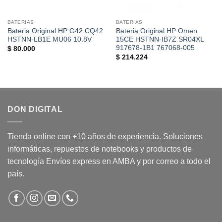
BATERIAS
BATERIAS
Bateria Original HP G42 CQ42
Bateria Original HP Omen
HSTNN-LB1E MU06 10.8V
15CE HSTNN-IB7Z SR04XL
917678-1B1 767068-005
$
80.000
$
214.224
DON DIGITAL
Tienda online con +10 años de experiencia. Soluciones
informáticas, repuestos de notebooks y productos de
tecnología Envíos express en AMBA y por correo a todo el
país.