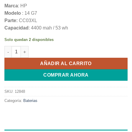
Marca
: HP
Modelo
: 14 G7
Parte:
CC03XL
Capacidad
: 4400 mah / 53 wh
Solo quedan 2 disponibles
Bateria Original HP 14 G7 G8 EliteBook 830 840 845 G7 G8 CC
AÑADIR AL CARRITO
COMPRAR AHORA
SKU:
12848
Categoría:
Baterias