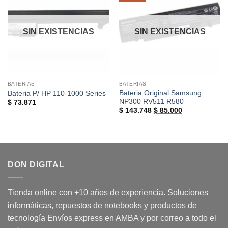
a la
a la
lista de
lista de
deseos
deseos
SIN EXISTENCIAS
SIN EXISTENCIAS
BATERIAS
BATERIAS
Bateria Original Samsung
Bateria P/ HP 110-1000 Series
NP300 RV511 R580
$
73.871
El
El
$
143.748
$
85.000
precio
precio
original
actual
era:
es:
$ 143.748.
$ 85.000.
DON DIGITAL
Tienda online con +10 años de experiencia. Soluciones
informáticas, repuestos de notebooks y productos de
tecnología Envíos express en AMBA y por correo a todo el